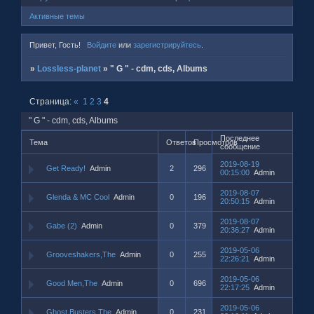
Активные темы
Привет, Гость!
Войдите
или
зарегистрируйтесь
.
»
Lossless-planet
»
" G " - cdm, cds, Albums
Страница:
«
1
2
3
4
" G " - cdm, cds, Albums
Последнее
Тема
Ответов
Просмотров
сообщение
2019-08-19
Get Ready!
Admin
2
296
00:15:00
Admin
2019-08-07
Glenda & MC Cool
Admin
0
196
20:50:15
Admin
2019-08-07
Gabe (2)
Admin
0
379
20:36:27
Admin
2019-05-06
Grooveshakers,The
Admin
0
255
22:26:21
Admin
2019-05-06
Good Men,The
Admin
0
696
22:17:25
Admin
2019-05-06
Ghost Busters,The
Admin
0
231