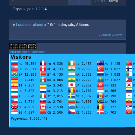
22:10:11
Admin
Страница:
«
1
2
3
4
»
Lossless-planet
»
" G " - cdm, cds, Albums
создать форум
счетчик посещаемости