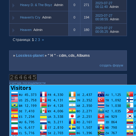
2023-07-27
Heavy D. & The Boyz
Admin
0
271
00:11:40
Admin
2023-07-27
Heaven's Cry
Admin
0
194
00:08:55
Admin
2023-07-27
Heaven
Admin
0
180
00:05:25
Admin
Страница:
1
2
3
»
»
Lossless-planet
»
" H " - cdm, cds, Albums
создать форум
счетчик посещаемости