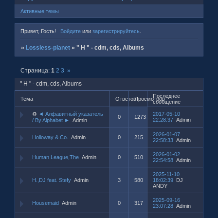
Активные темы
Привет, Гость!
Войдите
или
зарегистрируйтесь
.
»
Lossless-planet
»
" H " - cdm, cds, Albums
Страница:
1
2
3
»
" H " - cdm, cds, Albums
Последнее
Тема
Ответов
Просмотров
сообщение
♻
◄ Алфавитный указатель
2017-05-10
0
1273
22:28:37
Admin
/ By Alphabet ►
Admin
2026-01-07
Holloway & Co.
Admin
0
215
22:58:33
Admin
2026-01-02
Human League,The
Admin
0
510
22:54:58
Admin
2025-11-10
H.,DJ feat. Stefy
Admin
3
580
18:02:39
DJ
ANDY
2025-09-16
Housemaid
Admin
0
317
23:07:28
Admin