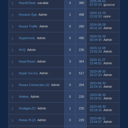
2025-05-01
Hazell Dean
savabla
4
380
07:07:24
gyuszur
2024-12-29
Hysteric Ego
Admin
1
498
22:02:50
nykiv
2024-09-28
House Traffic
Admin
0
260
00:41:20
Admin
2024-01-29
Hypertronic
Admin
0
495
00:04:49
Admin
2023-12-08
Hi-Q
Admin
0
236
23:02:29
Admin
2023-11-27
Head Room
Admin
3
364
23:48:52
Admin
2023-08-30
Hyper Go Go
Admin
0
517
20:27:03
Admin
2023-08-30
House Connection (2)
Admin
0
204
20:24:16
Admin
2023-08-30
Hotbox
Admin
0
226
20:19:51
Admin
2023-08-30
Hooligan,DJ
Admin
1
230
20:18:16
Admin
2023-08-11
Honey B (2)
Admin
0
229
23:04:07
Admin