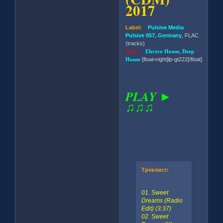
2017
Label:
Pulsive Media
Pulsive 057, Germany
, FLAC
(tracks)
Style:
Electro House, Deep
House
[float=right]lp-gt222[/float]
PLAY ►
♫♫♫
Треклист:
01. Sweet
Dreams (Radio
Edit) (3:37)
02. Sweet