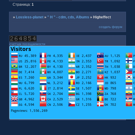
Страница:
1
»
Lossless-planet
»
" H " - cdm, cds, Albums
»
Higheffect
создать форум
счетчик посещаемости