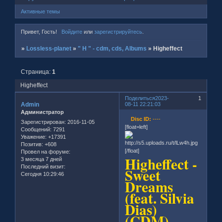
Активные темы
Привет, Гость!
Войдите
или
зарегистрируйтесь
.
»
Lossless-planet
»
" H " - cdm, cds, Albums
»
Higheffect
Страница:
1
Higheffect
Поделиться
2023-
1
Admin
08-11 22:21:03
Администратор
Disc ID:
----
Зарегистрирован
: 2016-11-05
[float=left]
Сообщений:
7291
Уважение:
+17391
Позитив:
+608
[/float]
Провел на форуме:
Higheffect -
3 месяца 7 дней
Последний визит:
Sweet
Сегодня 10:29:46
Dreams
(feat. Silvia
Dias)
(CDM)