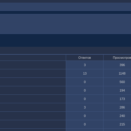
Ответов
Просмотро
3
396
13
1148
0
560
0
194
0
173
3
286
0
240
0
215