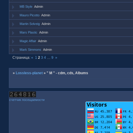
MB Style
Admin
Mauro Picotto
Admin
Martin Solveig
Admin
Mars Plastic
Admin
Magic Affair
Admin
Mark Simmons
Admin
Страница:
«
1
2
3
4
…
9
»
»
Lossless-planet
»
" M " - cdm, cds, Albums
счетчик посещаемости