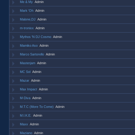
Me & My
Admin
Mark 'Oh
Admin
Malone,DJ
Admin
m-tronixx
Admin
Mythos 'N DJ Cosmo
Admin
Mamiko Aso
Admin
Marco Sartorello
Admin
Masterjam
Admin
MC Sol
Admin
Mazar
Admin
Max Impact
Admin
M-Diva
Admin
M.T.C (More To Come)
Admin
M.I.K.E.
Admin
Maxx
Admin
Maziano
Admin