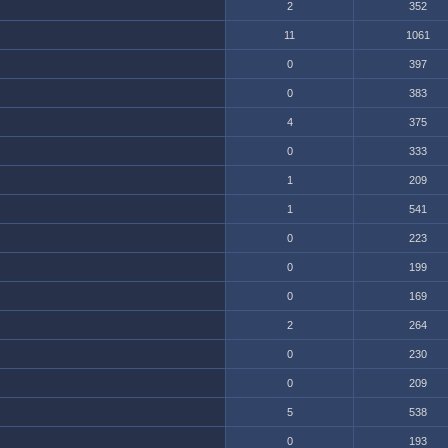
2
352
11
1061
0
397
0
383
4
375
0
333
1
209
1
541
0
223
0
199
0
169
2
264
0
230
0
209
5
538
0
193