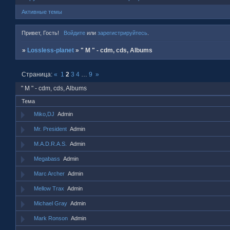
Активные темы
Привет, Гость!
Войдите
или
зарегистрируйтесь
.
»
Lossless-planet
»
" M " - cdm, cds, Albums
Страница:
«
1
2
3
4
…
9
»
" M " - cdm, cds, Albums
Тема
Miko,DJ
Admin
Mr. President
Admin
M.A.D.R.A.S.
Admin
Megabass
Admin
Marc Archer
Admin
Mellow Trax
Admin
Michael Gray
Admin
Mark Ronson
Admin