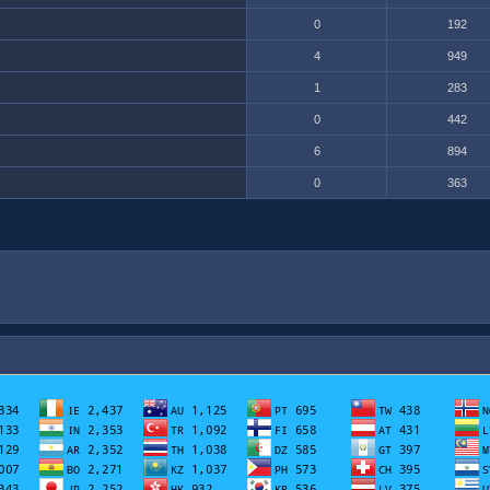
0
192
4
949
1
283
0
442
6
894
0
363