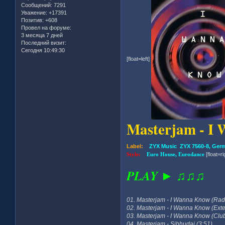
Сообщений:
7291
Уважение:
+17391
Позитив:
+608
Провел на форуме:
3 месяца 7 дней
Последний визит:
Сегодня 10:49:30
[float=left]
Masterjam - I
Label:
ZYX Music ZYX 7560-8, Ger
Style:
Euro House, Eurodance
[float=ri
PLAY ► ♫♫♫
01. Masterjam - I Wanna Know (Radi
02. Masterjam - I Wanna Know (Exte
03. Masterjam - I Wanna Know (Club
04. Masterjam - Sibhudai (3:51)