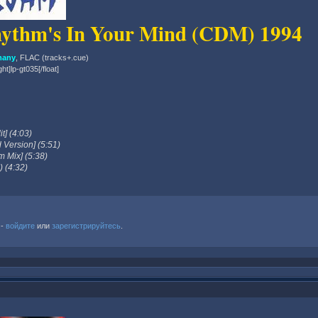
hythm's In Your Mind (CDM) 1994
many
, FLAC (tracks+.cue)
ght]lp-gt035[/float]
t] (4:03)
 Version] (5:51)
m Mix] (5:38)
) (4:32)
 -
войдите
или
зарегистрируйтесь
.