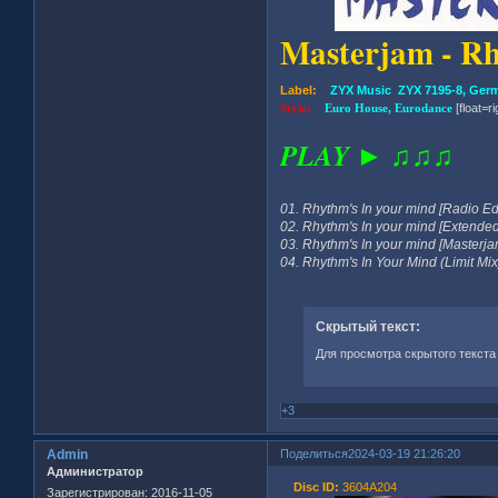
Masterjam - R
Label:
ZYX Music ZYX 7195-8, Ger
Style:
Euro House, Eurodance
[float=ri
PLAY ► ♫♫♫
01. Rhythm's In your mind [Radio Edi
02. Rhythm's In your mind [Extended
03. Rhythm's In your mind [Masterja
04. Rhythm's In Your Mind (Limit Mix
Скрытый текст:
Для просмотра скрытого текста
+3
Admin
Поделиться
2024-03-19 21:26:20
Администратор
Disc ID:
3604A204
Зарегистрирован
: 2016-11-05