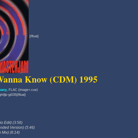
[/float]
 Wanna Know (CDM) 1995
many
, FLAC (image+.cue)
ght]lp-gt035[/float]
o Edit) (3:56)
nded Version) (5:46)
 Mix) (6:14)