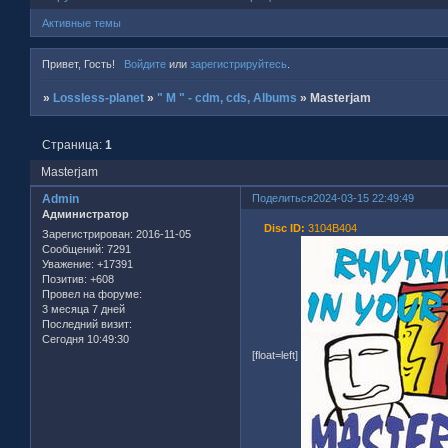
Активные темы
Привет, Гость!
Войдите
или
зарегистрируйтесь
.
»
Lossless-planet
»
" M " - cdm, cds, Albums
»
Masterjam
Страница:
1
Masterjam
Admin
Поделиться
2024-03-15 22:49:49
Администратор
Disc ID:
3104B404
Зарегистрирован
: 2016-11-05
Сообщений:
7291
Уважение:
+17391
Позитив:
+608
Провел на форуме:
3 месяца 7 дней
Последний визит:
Сегодня 10:49:30
[float=left]