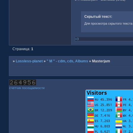
Скрытый текст:
Для просмотра скрытого текста
+3
Страница:
1
»
Lossless-planet
»
" M " - cdm, cds, Albums
»
Masterjam
счетчик посещаемости