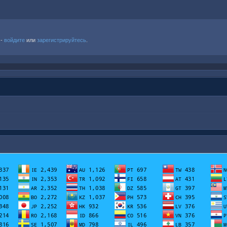
 -
войдите
или
зарегистрируйтесь
.