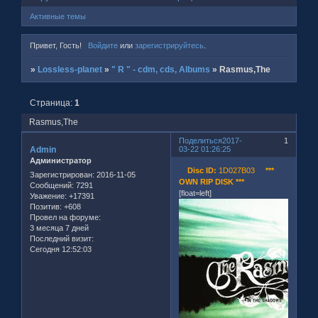
Активные темы
Привет, Гость!
Войдите
или
зарегистрируйтесь
.
»
Lossless-planet
»
" R " - cdm, cds, Albums
»
Rasmus,The
Страница:
1
Rasmus,The
Поделиться
2017-
1
Admin
03-22 01:26:25
Администратор
Disc ID:
1D027B03
***
Зарегистрирован
: 2016-11-05
OWN RIP DISK ***
Сообщений:
7291
[float=left]
Уважение:
+17391
Позитив:
+608
Провел на форуме:
3 месяца 7 дней
Последний визит:
Сегодня 12:52:03