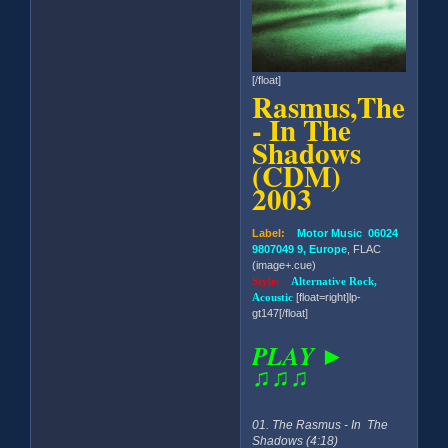
[/float]
Rasmus,The
- In The
Shadows
(CDM)
2003
Label:
Motor Music 06024
9807049 9, Europe
, FLAC
(image+.cue)
Style:
Alternative Rock,
Acoustic
[float=right]lp-
gt147[/float]
PLAY ►
♫♫♫
01. The Rasmus - In The
Shadows (4:18)