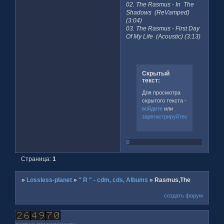
02. The Rasmus - In The
Shadows (ReVamped)
(3:04)
03. The Rasmus - First Day
Of My Life (Acoustic) (3:13)
Скрытый
текст:
Для просмотра
скрытого текста -
войдите
или
зарегистрируйтесь
.
0
Страница:
1
»
Lossless-planet
»
" R " - cdm, cds, Albums
»
Rasmus,The
создать форум