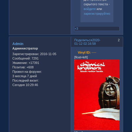
скрытого текста -
войдите
или
зарегистрируйтесь
.
+3
Поделиться
2020-
2
Admin
01-12 02:16:58
Администратор
Vinyl ID:
----
Зарегистрирован
: 2016-11-05
[float=left]
Сообщений:
7291
Уважение:
+17391
Позитив:
+608
Провел на форуме:
3 месяца 7 дней
Последний визит:
Сегодня 10:29:46