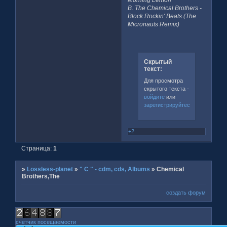
B. The Chemical Brothers -
Block Rockin' Beats (The
Micronauts Remix)
Скрытый
текст:
Для просмотра
скрытого текста -
войдите
или
зарегистрируйтесь
.
+2
Страница:
1
»
Lossless-planet
»
" C " - cdm, cds, Albums
»
Chemical
Brothers,The
создать форум
счетчик посещаемости