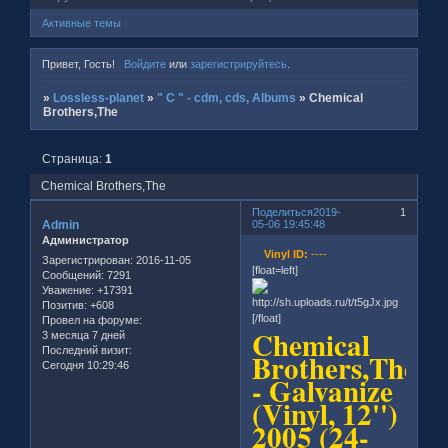
Активные темы
Привет, Гость!
Войдите
или
зарегистрируйтесь
.
»
Lossless-planet
»
" C " - cdm, cds, Albums
»
Chemical
Brothers,The
Страница:
1
Chemical Brothers,The
Поделиться
2019-
1
Admin
05-06 19:45:48
Администратор
Vinyl ID:
----
Зарегистрирован
: 2016-11-05
[float=left]
Сообщений:
7291
Уважение:
+17391
Позитив:
+608
[/float]
Провел на форуме:
Chemical
3 месяца 7 дней
Последний визит:
Brothers,The
Сегодня 10:29:46
- Galvanize
(Vinyl, 12'')
2005 (24-