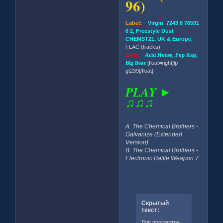
96)
Label:
Virgin 7243 8 76591
6 2, Freestyle Dust
CHEMST21, UK & Europe
,
FLAC (tracks)
Style:
Acid House, Pop Rap,
Big Beat
[float=right]lp-
gt239[/float]
PLAY ►
♫♫♫
A. The Chemical Brothers -
Galvanize (Extended
Version)
B. The Chemical Brothers -
Electronic Battle Weapon 7
Скрытый
текст:
Для просмотра