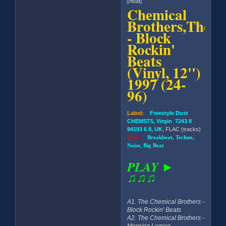
[/float]
Chemical
Brothers,The
- Block
Rockin'
Beats
(Vinyl, 12'')
1997 (24-
96)
Label:
Freestyle Dust
CHEMST5, Virgin 7243 8
94193 6 8, UK
, FLAC (tracks)
Style:
Breakbeat, Techno,
Noise, Big Beat
PLAY ►
♫♫♫
A1. The Chemical Brothers -
Block Rockin' Beats
A2. The Chemical Brothers -
Morning Lemon