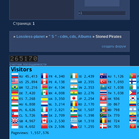
+1
Страница:
1
»
Lossless-planet
»
" S " - cdm, cds, Albums
»
Stoned Pirates
создать форум
счетчик посещаемости