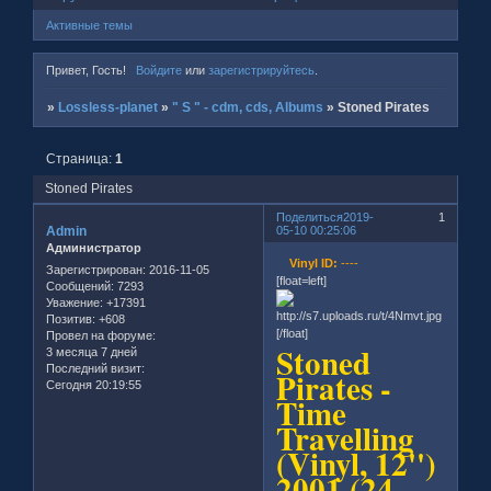
Активные темы
Привет, Гость!
Войдите
или
зарегистрируйтесь
.
»
Lossless-planet
»
" S " - cdm, cds, Albums
»
Stoned Pirates
Страница:
1
Stoned Pirates
Поделиться
2019-
1
Admin
05-10 00:25:06
Администратор
Vinyl ID:
----
Зарегистрирован
: 2016-11-05
[float=left]
Сообщений:
7293
Уважение:
+17391
Позитив:
+608
[/float]
Провел на форуме:
Stoned
3 месяца 7 дней
Последний визит:
Pirates -
Сегодня 20:19:55
Time
Travelling
(Vinyl, 12'')
2001 (24-