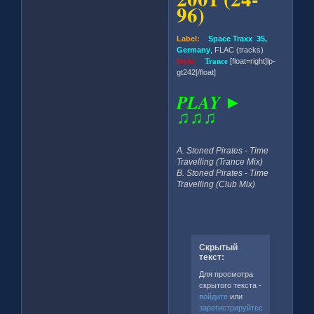
96)
Label:
Space Traxx 35,
Germany
, FLAC (tracks)
Style:
Trance
[float=right]lp-
gt242[/float]
PLAY ►
♫♫♫
A. Stoned Pirates - Time
Travelling (Trance Mix)
B. Stoned Pirates - Time
Travelling (Club Mix)
Скрытый
текст:
Для просмотра
скрытого текста -
войдите
или
зарегистрируйтесь
.