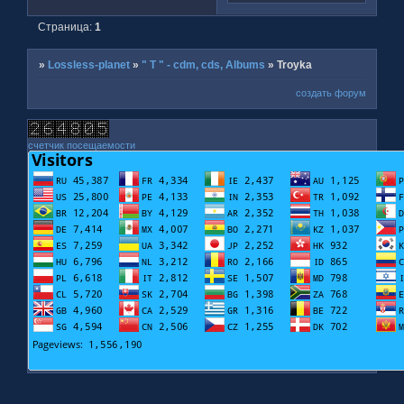
Страница:
1
»
Lossless-planet
»
" T " - cdm, cds, Albums
»
Troyka
создать форум
счетчик посещаемости