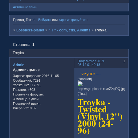
Активные темы
Привет, Гость!
Войдите
или
зарегистрируйтесь
.
»
Lossless-planet
»
" T " - cdm, cds, Albums
»
Troyka
Страница:
1
Troyka
Поделиться
2019-
1
Admin
05-12 01:49:18
Администратор
Vinyl ID:
----
Зарегистрирован
: 2016-11-05
[float=left]
Сообщений:
7291
Уважение:
+17391
Позитив:
+608
[/float]
Провел на форуме:
Troyka -
3 месяца 7 дней
Последний визит:
Twisted
Вчера 22:19:02
(Vinyl, 12'')
2000 (24-
96)