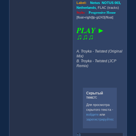
Label:
Notus NOTUS 003,
Netherlands
, FLAC (tracks)
Style:
Progressive House
[float=right]lp-gt243[/float]
PLAY ►
♫♫♫
A. Troyka - Twisted (Original
Mix)
B. Troyka - Twisted (JCP
Remix)
Скрытый
текст:
Для просмотра
скрытого текста -
войдите
или
зарегистрируйтесь
.
+3