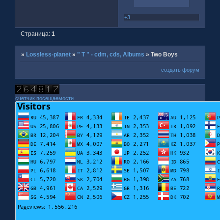
+3
Страница:
1
»
Lossless-planet
»
" T " - cdm, cds, Albums
»
Two Boys
создать форум
счетчик посещаемости