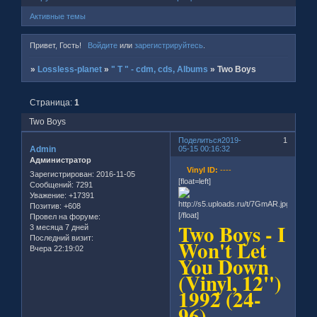
Активные темы
Привет, Гость!
Войдите
или
зарегистрируйтесь
.
»
Lossless-planet
»
" T " - cdm, cds, Albums
»
Two Boys
Страница:
1
Two Boys
Поделиться
2019-
1
Admin
05-15 00:16:32
Администратор
Vinyl ID:
----
Зарегистрирован
: 2016-11-05
[float=left]
Сообщений:
7291
Уважение:
+17391
Позитив:
+608
[/float]
Провел на форуме:
Two Boys - I
3 месяца 7 дней
Последний визит:
Won't Let
Вчера 22:19:02
You Down
(Vinyl, 12'')
1992 (24-
96)