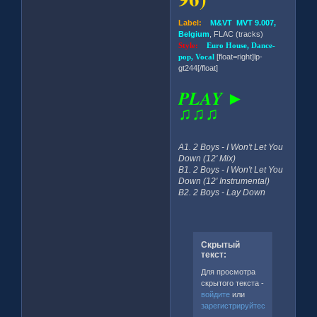
Label:
M&VT MVT 9.007,
Belgium
, FLAC (tracks)
Style:
Euro House, Dance-
pop, Vocal
[float=right]lp-
gt244[/float]
PLAY ►
♫♫♫
A1. 2 Boys - I Won't Let You
Down (12' Mix)
B1. 2 Boys - I Won't Let You
Down (12' Instrumental)
B2. 2 Boys - Lay Down
Скрытый
текст:
Для просмотра
скрытого текста -
войдите
или
зарегистрируйтесь
.