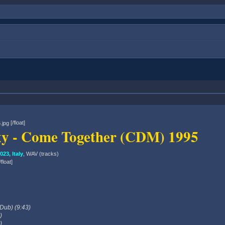
[/float]
oxy - Come Together (CDM) 1995
3, Italy
, WAV (tracks)
float]
Dub) (9:43)
)
)