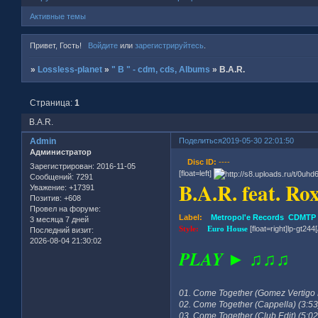
Активные темы
Привет, Гость!
Войдите
или
зарегистрируйтесь
.
»
Lossless-planet
»
" B " - cdm, cds, Albums
»
B.A.R.
Страница:
1
B.A.R.
Admin
Поделиться
2019-05-30 22:01:50
Администратор
Disc ID:
----
Зарегистрирован
: 2016-11-05
[float=left]
Сообщений:
7291
B.A.R. feat. R
Уважение:
+17391
Позитив:
+608
Провел на форуме:
Label:
Metropol'e Records CDMTP 02
3 месяца 7 дней
Style:
Euro House
[float=right]lp-gt244[/
Последний визит:
2026-08-04 21:30:02
PLAY ► ♫♫♫
01. Come Together (Gomez Vertigo 
02. Come Together (Cappella) (3:53
03. Come Together (Club Edit) (5:02