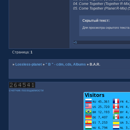
04. Come Together (Together R-Mix)
05. Come Together (Planet R-Mix) (
Скрытый текст:
Для просмотра скрытого текста
+5
Страница:
1
»
Lossless-planet
»
" B " - cdm, cds, Albums
»
B.A.R.
счетчик посещаемости