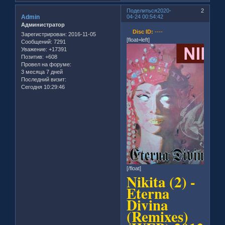
Поделиться
2020-
2
Admin
04-24 00:54:42
Администратор
Disc ID:
----
Зарегистрирован
: 2016-11-05
[float=left]
Сообщений:
7291
Уважение:
+17391
Позитив:
+608
Провел на форуме:
3 месяца 7 дней
Последний визит:
Сегодня 10:29:46
[/float]
Nikita (2) -
Eterna
Divina
(Remixes)