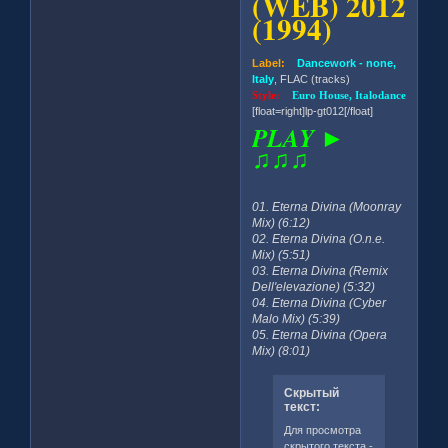
(WEB) 2012
(1994)
Label:
Dancework - none,
Italy
, FLAC (tracks)
Style:
Euro House, Italodance
[float=right]lp-gt012[/float]
PLAY ►
♫♫♫
01. Eterna Divina (Moonray
Mix) (6:12)
02. Eterna Divina (O.n.e.
Mix) (5:51)
03. Eterna Divina (Remix
Dell'elevazione) (5:32)
04. Eterna Divina (Cyber
Malo Mix) (5:39)
05. Eterna Divina (Opera
Mix) (8:01)
Скрытый
текст:
Для просмотра
скрытого текста -