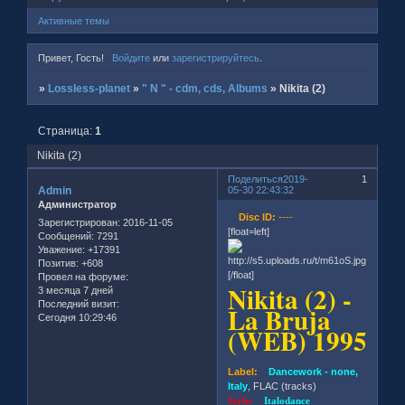
Активные темы
Привет, Гость!
Войдите
или
зарегистрируйтесь
.
»
Lossless-planet
»
" N " - cdm, cds, Albums
»
Nikita (2)
Страница:
1
Nikita (2)
Поделиться
2019-
1
Admin
05-30 22:43:32
Администратор
Disc ID:
----
Зарегистрирован
: 2016-11-05
[float=left]
Сообщений:
7291
Уважение:
+17391
Позитив:
+608
[/float]
Провел на форуме:
Nikita (2) -
3 месяца 7 дней
Последний визит:
La Bruja
Сегодня 10:29:46
(WEB) 1995
Label:
Dancework - none,
Italy
, FLAC (tracks)
Style:
Italodance