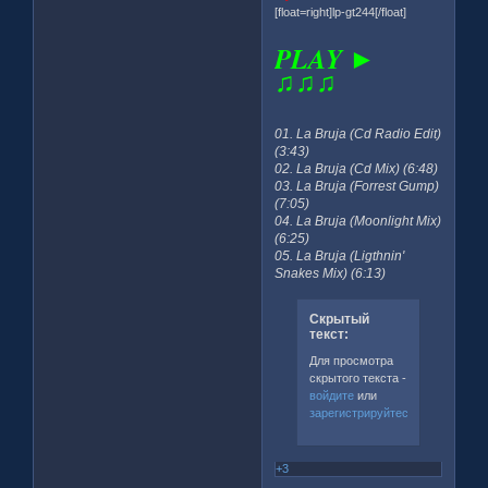
[float=right]lp-gt244[/float]
PLAY ►
♫♫♫
01. La Bruja (Cd Radio Edit)
(3:43)
02. La Bruja (Cd Mix) (6:48)
03. La Bruja (Forrest Gump)
(7:05)
04. La Bruja (Moonlight Mix)
(6:25)
05. La Bruja (Ligthnin'
Snakes Mix) (6:13)
Скрытый
текст:
Для просмотра
скрытого текста -
войдите
или
зарегистрируйтесь
.
+3