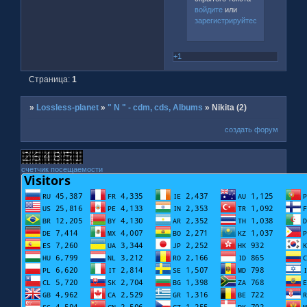
войдите
или
зарегистрируйтесь
.
+1
Страница:
1
»
Lossless-planet
»
" N " - cdm, cds, Albums
»
Nikita (2)
создать форум
счетчик посещаемости