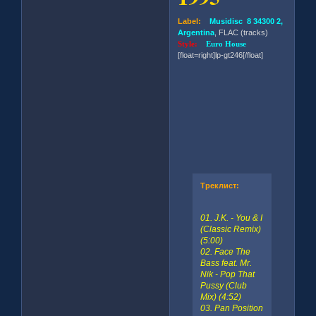
Label:
Musidisc 8 34300 2,
Argentina
, FLAC (tracks)
Style:
Euro House
[float=right]lp-gt246[/float]
Треклист:
01. J.K. - You & I
(Classic Remix)
(5:00)
02. Face The
Bass feat. Mr.
Nik - Pop That
Pussy (Club
Mix) (4:52)
03. Pan Position