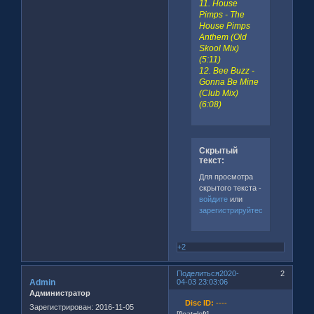
11. House
Pimps - The
House Pimps
Anthem (Old
Skool Mix)
(5:11)
12. Bee Buzz -
Gonna Be Mine
(Club Mix)
(6:08)
Скрытый
текст:
Для просмотра
скрытого текста -
войдите
или
зарегистрируйтесь
.
+2
Поделиться
2020-
2
Admin
04-03 23:03:06
Администратор
Disc ID:
----
Зарегистрирован
: 2016-11-05
[float=left]