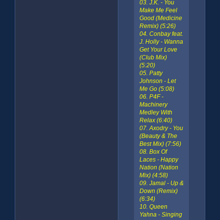
03. J.K. - You
Make Me Feel
Good (Medicine
Remix) (5:26)
04. Conbay feat.
J. Holly - Wanna
Get Your Love
(Club Mix)
(5:20)
05. Patty
Johnson - Let
Me Go (5:08)
06. P4F -
Machinery
Medley With
Relax (6:40)
07. Axodry - You
(Beauty & The
Best Mix) (7:56)
08. Box Of
Laces - Happy
Nation (Nation
Mix) (4:58)
09. Jamal - Up &
Down (Remix)
(6:34)
10. Queen
Yahna - Singing