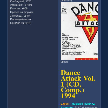
Сообщений:
7291
Уважение:
+17391
Позитив:
+608
Провел на форуме:
3 месяца 7 дней
Последний визит:
Сегодня 10:29:46
[/float]
Dance
Attack Vol.
1 (CD,
Comp.)
1994
Label:
Musidisc 8286472,
Argentina
, FLAC (image+.cue)