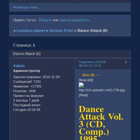
Активные темы
Привет, Гость!
Войдите
или
зарегистрируйтесь
.
»
Lossless-planet
»
Various Artist
»
Dance Attack (6)
Страница:
1
Dance Attack (6)
Поделиться
2019-
1
Admin
06-04 21:19:11
Администратор
Disc ID:
----
Зарегистрирован
: 2016-11-05
[float=left]
Сообщений:
7291
Уважение:
+17391
Позитив:
+608
[/float]
Провел на форуме:
3 месяца 7 дней
Dance
Последний визит:
Сегодня 10:29:46
Attack Vol.
3 (CD,
Comp.)
1995