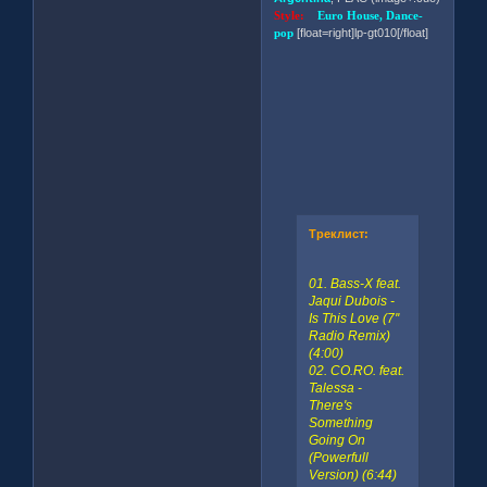
Style:
Euro House, Dance-
pop
[float=right]lp-gt010[/float]
Треклист:
01. Bass-X feat.
Jaqui Dubois -
Is This Love (7''
Radio Remix)
(4:00)
02. CO.RO. feat.
Talessa -
There's
Something
Going On
(Powerfull
Version) (6:44)