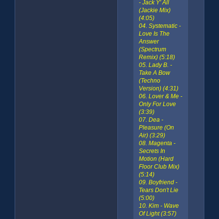
- Jack Y' All
(Jackie Mix)
(4:05)
04. Systematic -
Love Is The
Answer
(Spectrum
Remix) (5:18)
05. Lady B. -
Take A Bow
(Techno
Version) (4:31)
06. Lover & Me -
Only For Love
(3:39)
07. Dea -
Pleasure (On
Air) (3:29)
08. Magenta -
Secrets In
Motion (Hard
Floor Club Mix)
(5:14)
09. Boyfriend -
Tears Don't Lie
(5:00)
10. Kim - Wave
Of Light (3:57)