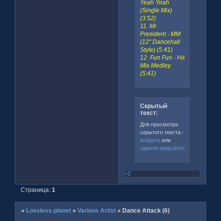
Yeah Yeah
(Single Mix)
(3:52)
11. Mr.
President - MM
(12'' Dancehall
Style) (5:41)
12. Fun Fun - Hit
Mix Medley
(5:41)
Скрытый
текст:
Для просмотра
скрытого текста -
войдите
или
зарегистрируйтесь
.
+2
Страница:
1
»
Lossless-planet
»
Various Artist
»
Dance Attack (6)