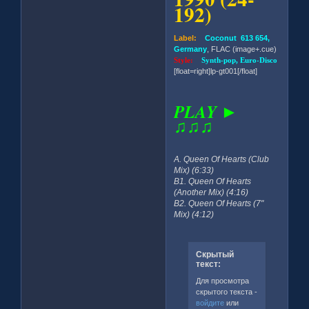
192)
Label:
Coconut 613 654,
Germany
, FLAC (image+.cue)
Style:
Synth-pop, Euro-Disco
[float=right]lp-gt001[/float]
PLAY ►
♫♫♫
A. Queen Of Hearts (Club
Mix) (6:33)
B1. Queen Of Hearts
(Another Mix) (4:16)
B2. Queen Of Hearts (7"
Mix) (4:12)
Скрытый
текст:
Для просмотра
скрытого текста -
войдите
или