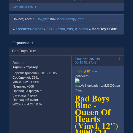
Активные темы
Привет, Гость!
Войдите
или
зарегистрируйтесь
.
»
Lossless-planet
»
" B " - cdm, cds, Albums
»
Bad Boys Blue
Страница:
1
Bad Boys Blue
Поделиться
2019-
1
Admin
06-18 01:27:47
Администратор
Vinyl ID:
----
Зарегистрирован
: 2016-11-05
[float=left]
Сообщений:
7291
Уважение:
+17391
Позитив:
+608
[/float]
Провел на форуме:
Bad Boys
3 месяца 7 дней
Последний визит:
Blue -
2026-08-04 21:30:02
Queen Of
Hearts
(Vinyl, 12'')
1990 (24-