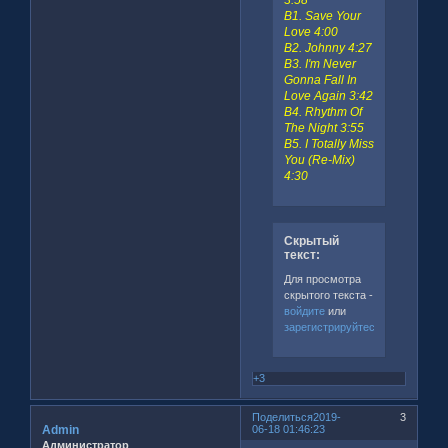
B1. Save Your
Love 4:00
B2. Johnny 4:27
B3. I'm Never
Gonna Fall In
Love Again 3:42
B4. Rhythm Of
The Night 3:55
B5. I Totally Miss
You (Re-Mix)
4:30
Скрытый
текст:
Для просмотра
скрытого текста -
войдите
или
зарегистрируйтесь
.
+3
Поделиться
2019-
3
Admin
06-18 01:46:23
Администратор