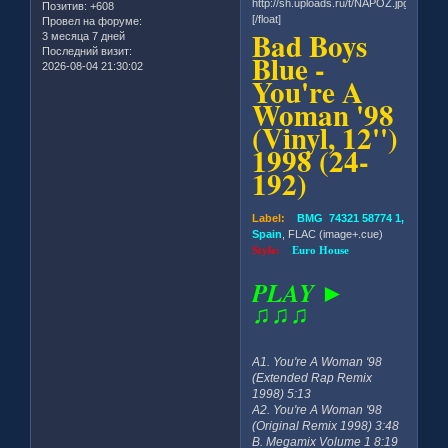
Позитив:
+608
[/float]
Провел на форуме:
Bad Boys
3 месяца 7 дней
Последний визит:
Blue -
2026-08-04 21:30:02
You're A
Woman '98
(Vinyl, 12'')
1998 (24-
192)
Label:
BMG 74321 58774 1,
Spain
, FLAC (image+.cue)
Style:
Euro House
PLAY ►
♫♫♫
A1. You're A Woman '98
(Extended Rap Remix
1998) 5:13
A2. You're A Woman '98
(Original Remix 1998) 3:48
B. Megamix Volume 1 8:19