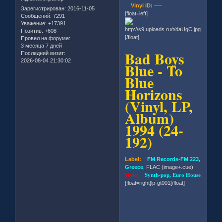
Vinyl ID:
----
Зарегистрирован
: 2016-11-05
[float=left]
Сообщений:
7291
Уважение:
+17391
Позитив:
+608
[/float]
Провел на форуме:
3 месяца 7 дней
Bad Boys
Последний визит:
2026-08-04 21:30:02
Blue - To
Blue
Horizons
(Vinyl, LP,
Album)
1994 (24-
192)
Label:
FM Records-FM 223,
Greece
, FLAC (image+.cue)
Style:
Synth-pop, Euro House
[float=right]lp-gt001[/float]