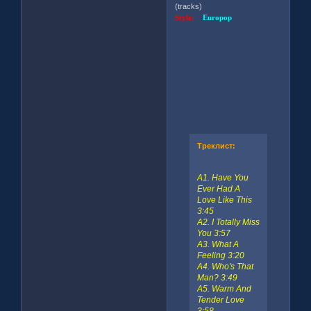
(tracks)
Style:
Europop
Треклист:
A1. Have You
Ever Had A
Love Like This
3:45
A2. I Totally Miss
You 3:57
A3. What A
Feeling 3:20
A4. Who's That
Man? 3:49
A5. Warm And
Tender Love
3:58