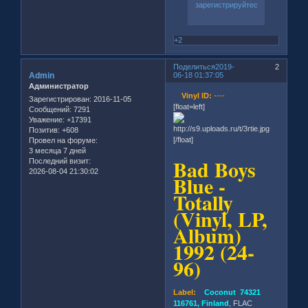
зарегистрируйтесь
.
+2
Поделиться
2019-
2
Admin
06-18 01:37:05
Администратор
Vinyl ID:
----
Зарегистрирован
: 2016-11-05
[float=left]
Сообщений:
7291
Уважение:
+17391
Позитив:
+608
[/float]
Провел на форуме:
3 месяца 7 дней
Bad Boys
Последний визит:
2026-08-04 21:30:02
Blue -
Totally
(Vinyl, LP,
Album)
1992 (24-
96)
Label:
Coconut 74321
116761, Finland
, FLAC