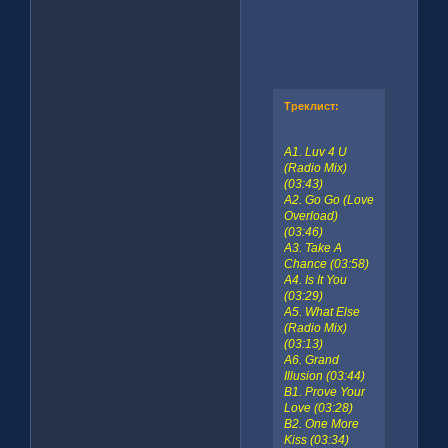
Треклист:
A1. Luv 4 U
(Radio Mix)
(03:43)
A2. Go Go (Love
Overload)
(03:46)
A3. Take A
Chance (03:58)
A4. Is It You
(03:29)
A5. What Else
(Radio Mix)
(03:13)
A6. Grand
Illusion (03:44)
B1. Prove Your
Love (03:28)
B2. One More
Kiss (03:34)