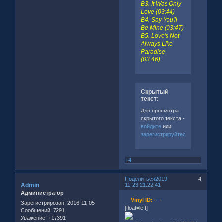
B3. It Was Only
Love (03:44)
B4. Say You'll
Be Mine (03:47)
B5. Love's Not
Always Like
Paradise
(03:46)
Скрытый
текст:
Для просмотра
скрытого текста -
войдите
или
зарегистрируйтесь
.
+4
Поделиться
2019-
4
Admin
11-23 21:22:41
Администратор
Vinyl ID:
----
Зарегистрирован
: 2016-11-05
[float=left]
Сообщений:
7291
Уважение:
+17391