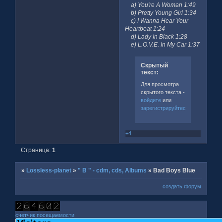
a) You're A Woman 1:49
b) Pretty Young Girl 1:34
c) I Wanna Hear Your
Heartbeat 1:24
d) Lady In Black 1:28
e) L.O.V.E. In My Car 1:37
Скрытый
текст:
Для просмотра
скрытого текста -
войдите
или
зарегистрируйтесь
.
+4
Страница:
1
»
Lossless-planet
»
" B " - cdm, cds, Albums
»
Bad Boys Blue
создать форум
счетчик посещаемости