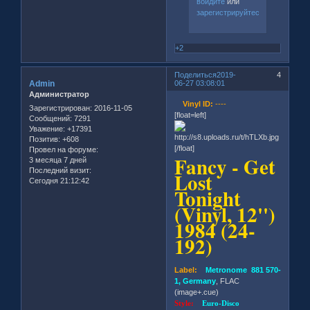
войдите
или
зарегистрируйтесь
.
+2
Поделиться
2019-
4
Admin
06-27 03:08:01
Администратор
Vinyl ID:
----
Зарегистрирован
: 2016-11-05
[float=left]
Сообщений:
7291
Уважение:
+17391
Позитив:
+608
[/float]
Провел на форуме:
Fancy - Get
3 месяца 7 дней
Последний визит:
Lost
Сегодня 21:12:42
Tonight
(Vinyl, 12'')
1984 (24-
192)
Label:
Metronome 881 570-
1, Germany
, FLAC
(image+.cue)
Style:
Euro-Disco