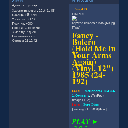
Admin
06-30 02:23:08
Администратор
Vinyl ID:
----
Зарегистрирован
: 2016-11-05
[float=left]
Сообщений:
7291
Уважение:
+17391
Позитив:
+608
[/float]
Провел на форуме:
Fancy -
3 месяца 7 дней
Последний визит:
Bolero
Сегодня 21:12:42
(Hold Me In
Your Arms
Again)
(Vinyl, 12'')
1985 (24-
192)
Label:
Metronome 883 555-
1, Germany
, WavPack
(image+.cue)
Style:
Euro-Disco
[float=right]lp-gt001[/float]
PLAY ►
♫♫♫