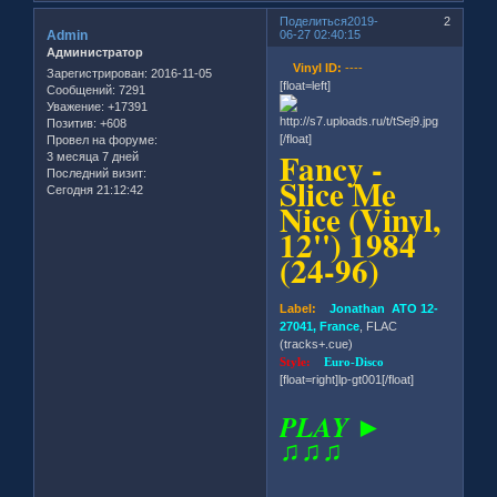
Поделиться
2019-
2
Admin
06-27 02:40:15
Администратор
Vinyl ID:
----
Зарегистрирован
: 2016-11-05
[float=left]
Сообщений:
7291
Уважение:
+17391
Позитив:
+608
[/float]
Провел на форуме:
Fancy -
3 месяца 7 дней
Последний визит:
Slice Me
Сегодня 21:12:42
Nice (Vinyl,
12'') 1984
(24-96)
Label:
Jonathan ATO 12-
27041, France
, FLAC
(tracks+.cue)
Style:
Euro-Disco
[float=right]lp-gt001[/float]
PLAY ►
♫♫♫