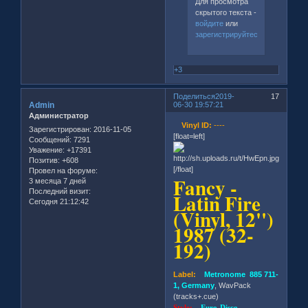
Для просмотра
скрытого текста -
войдите
или
зарегистрируйтесь
.
+3
Поделиться
2019-
17
Admin
06-30 19:57:21
Администратор
Vinyl ID:
----
Зарегистрирован
: 2016-11-05
[float=left]
Сообщений:
7291
Уважение:
+17391
Позитив:
+608
[/float]
Провел на форуме:
Fancy -
3 месяца 7 дней
Последний визит:
Latin Fire
Сегодня 21:12:42
(Vinyl, 12'')
1987 (32-
192)
Label:
Metronome 885 711-
1, Germany
, WavPack
(tracks+.cue)
Style:
Euro-Disco