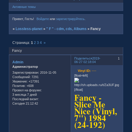
Активные темы
Привет, Гость!
Войдите
или
зарегистрируйтесь
.
»
Lossless-planet
»
" F " - cdm, cds, Albums
»
Fancy
Страница:
1
2
3
4
»
Fancy
Поделиться
2019-
1
Admin
06-27 02:18:04
Администратор
Vinyl ID:
----
Зарегистрирован
: 2016-11-05
[float=left]
Сообщений:
7291
Уважение:
+17391
Позитив:
+608
[/float]
Провел на форуме:
Fancy -
3 месяца 7 дней
Последний визит:
Slice Me
Сегодня 21:12:42
Nice (Vinyl,
7'') 1984
(24-192)