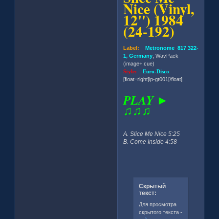
Nice (Vinyl,
12'') 1984
(24-192)
Label:
Metronome 817 322-
1, Germany
, WavPack
(image+.cue)
Style:
Euro-Disco
[float=right]lp-gt001[/float]
PLAY ►
♫♫♫
A. Slice Me Nice 5:25
B. Come Inside 4:58
Скрытый
текст:
Для просмотра
скрытого текста -