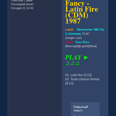
Fancy -
3 месяца 7 дней
Последний визит:
Latin Fire
Сегодня 21:12:42
(CDM)
1987
Label:
Metronome 885 711-
2, Germany
, FLAC
(image+.cue)
Style:
Euro-Disco
[float=right]lp-gt248[/float]
PLAY ►
♫♫♫
01. Latin fire (5:53)
02. Turbo Dancer Remix
(8:13)
Скрытый
текст: