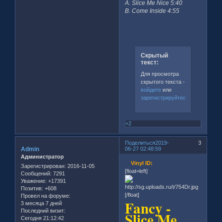
A. Slice Me Nice 5:40
B. Come Inside 4:55
Скрытый
текст:
Для просмотра
скрытого текста -
войдите
или
зарегистрируйтесь
.
+2
Поделиться
2019-
3
Admin
06-27 02:48:59
Администратор
Vinyl ID:
Зарегистрирован
: 2016-11-05
[float=left]
Сообщений:
7291
Уважение:
+17391
Позитив:
+608
[/float]
Провел на форуме:
Fancy -
3 месяца 7 дней
Последний визит:
Slice Me
Сегодня 21:12:42