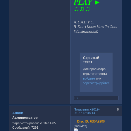
PLAY ►
♫♫♫
A. L.A.D.Y O.
B. Don't Know How To Cool
It (Instrumental)
Скрытый
текст:
Для просмотра
скрытого текста -
войдите
или
зарегистрируйтесь
.
+3
Поделиться
2019-
8
Admin
06-27 18:48:14
Администратор
Disc ID:
6B0A9208
Зарегистрирован
: 2016-11-05
[float=left]
Сообщений:
7291