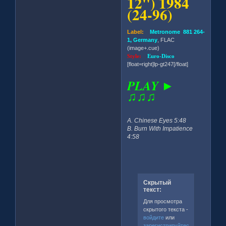
12'') 1984
(24-96)
Label:
Metronome 881 264-
1, Germany
, FLAC
(image+.cue)
Style:
Euro-Disco
[float=right]lp-gt247[/float]
PLAY ►
♫♫♫
A. Chinese Eyes 5:48
B. Burn With Impatience
4:58
Скрытый
текст:
Для просмотра
скрытого текста -
войдите
или
зарегистрируйтесь
.