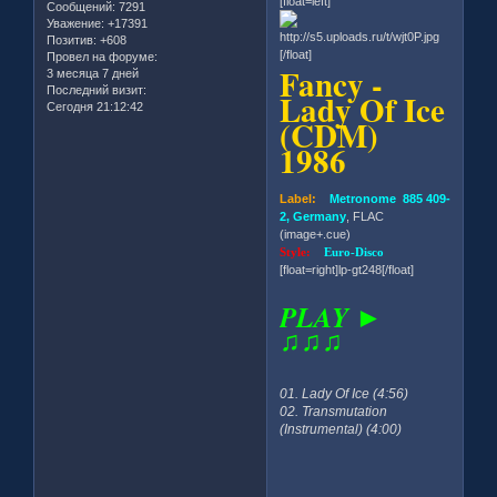
[float=left]
Сообщений:
7291
Уважение:
+17391
Позитив:
+608
[/float]
Провел на форуме:
Fancy -
3 месяца 7 дней
Последний визит:
Lady Of Ice
Сегодня 21:12:42
(CDM)
1986
Label:
Metronome 885 409-
2, Germany
, FLAC
(image+.cue)
Style:
Euro-Disco
[float=right]lp-gt248[/float]
PLAY ►
♫♫♫
01. Lady Of Ice (4:56)
02. Transmutation
(Instrumental) (4:00)