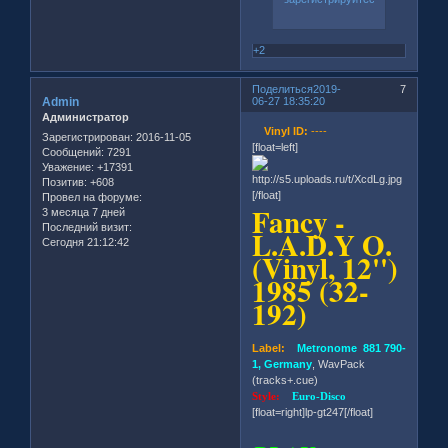
+2
Поделиться
2019-
7
Admin
06-27 18:35:20
Администратор
Vinyl ID:
----
Зарегистрирован
: 2016-11-05
[float=left]
Сообщений:
7291
Уважение:
+17391
Позитив:
+608
[/float]
Провел на форуме:
Fancy -
3 месяца 7 дней
Последний визит:
L.A.D.Y O.
Сегодня 21:12:42
(Vinyl, 12'')
1985 (32-
192)
Label:
Metronome 881 790-
1, Germany
, WavPack
(tracks+.cue)
Style:
Euro-Disco
[float=right]lp-gt247[/float]