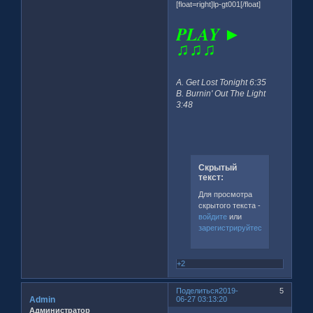
[float=right]lp-gt001[/float]
PLAY ►
♫♫♫
A. Get Lost Tonight 6:35
B. Burnin' Out The Light
3:48
Скрытый
текст:
Для просмотра
скрытого текста -
войдите
или
зарегистрируйтесь
.
+2
Поделиться
2019-
5
Admin
06-27 03:13:20
Администратор