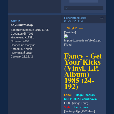
+2
Поделиться
2019-
10
Admin
06-27 19:04:53
Администратор
Vinyl ID:
----
Зарегистрирован
: 2016-11-05
[float=left]
Сообщений:
7291
Уважение:
+17391
Позитив:
+608
[/float]
Провел на форуме:
3 месяца 7 дней
Fancy - Get
Последний визит:
Сегодня 21:12:42
Your Kicks
(Vinyl, LP,
Album)
1985 (24-
192)
Label:
Mega Records
MRLP 3002, Scandinavia
,
FLAC (image+.cue)
Style:
Euro-Disco
[float=right]lp-gt001[/float]