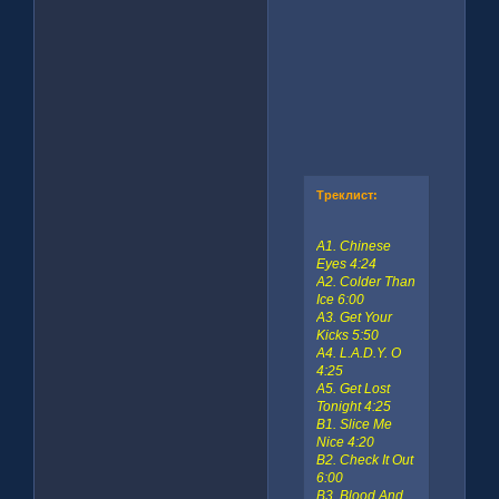
Треклист:
A1. Chinese
Eyes 4:24
A2. Colder Than
Ice 6:00
A3. Get Your
Kicks 5:50
A4. L.A.D.Y. O
4:25
A5. Get Lost
Tonight 4:25
B1. Slice Me
Nice 4:20
B2. Check It Out
6:00
B3. Blood And