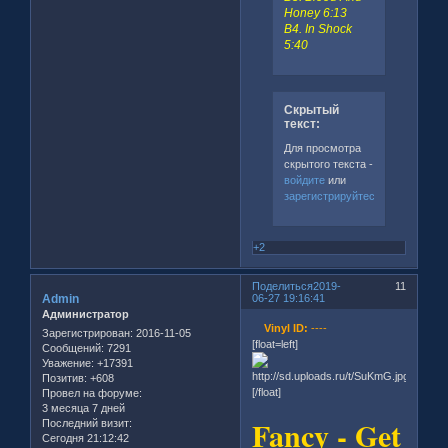
Honey 6:13
B4. In Shock
5:40
Скрытый
текст:
Для просмотра
скрытого текста -
войдите
или
зарегистрируйтесь
.
+2
Поделиться
2019-
11
Admin
06-27 19:16:41
Администратор
Vinyl ID:
----
Зарегистрирован
: 2016-11-05
[float=left]
Сообщений:
7291
Уважение:
+17391
Позитив:
+608
[/float]
Провел на форуме:
3 месяца 7 дней
Fancy - Get
Последний визит:
Сегодня 21:12:42