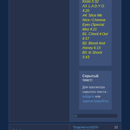
Kicks 5:32
A3. L.A.D.Y O.
4:20
A4. Slice Me
Nice / Chinese
Eyes (Special
Mix) 4:21
B1. Check It Out
6:57
B2. Blood And
Honey 6:15
B3. In Shock
5:43
Скрытый
текст:
Для просмотра
скрытого текста -
войдите
или
зарегистрируйтесь
.
+2
Поделиться
2019-
12