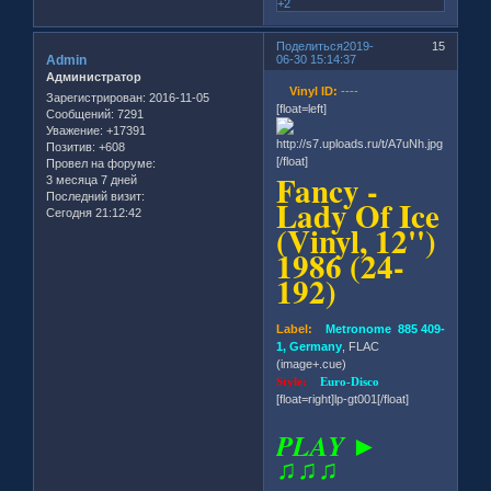
+2
Поделиться
2019-
15
Admin
06-30 15:14:37
Администратор
Vinyl ID:
----
Зарегистрирован
: 2016-11-05
[float=left]
Сообщений:
7291
Уважение:
+17391
Позитив:
+608
[/float]
Провел на форуме:
Fancy -
3 месяца 7 дней
Последний визит:
Lady Of Ice
Сегодня 21:12:42
(Vinyl, 12'')
1986 (24-
192)
Label:
Metronome 885 409-
1, Germany
, FLAC
(image+.cue)
Style:
Euro-Disco
[float=right]lp-gt001[/float]
PLAY ►
♫♫♫