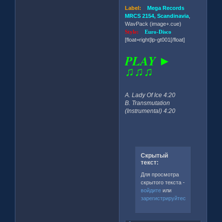
Label:
Mega Records
MRCS 2154, Scandinavia
,
WavPack (image+.cue)
Style:
Euro-Disco
[float=right]lp-gt001[/float]
PLAY ►
♫♫♫
A. Lady Of Ice 4:20
B. Transmutation
(Instrumental) 4:20
Скрытый
текст:
Для просмотра
скрытого текста -
войдите
или
зарегистрируйтесь
.