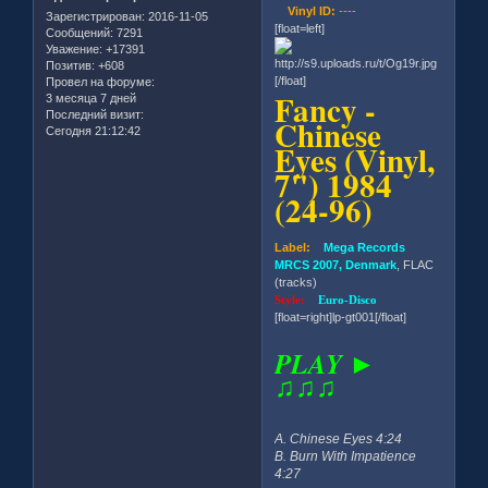
Vinyl ID:
----
Зарегистрирован
: 2016-11-05
[float=left]
Сообщений:
7291
Уважение:
+17391
Позитив:
+608
[/float]
Провел на форуме:
Fancy -
3 месяца 7 дней
Последний визит:
Chinese
Сегодня 21:12:42
Eyes (Vinyl,
7'') 1984
(24-96)
Label:
Mega Records
MRCS 2007, Denmark
, FLAC
(tracks)
Style:
Euro-Disco
[float=right]lp-gt001[/float]
PLAY ►
♫♫♫
A. Chinese Eyes 4:24
B. Burn With Impatience
4:27