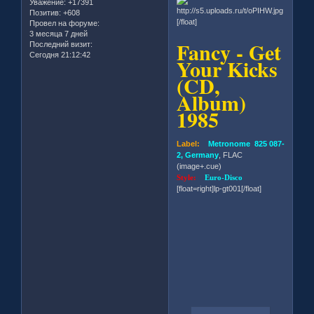
Уважение:
+17391
Позитив:
+608
[/float]
Провел на форуме:
3 месяца 7 дней
Fancy - Get
Последний визит:
Сегодня 21:12:42
Your Kicks
(CD,
Album)
1985
Label:
Metronome 825 087-
2, Germany
, FLAC
(image+.cue)
Style:
Euro-Disco
[float=right]lp-gt001[/float]