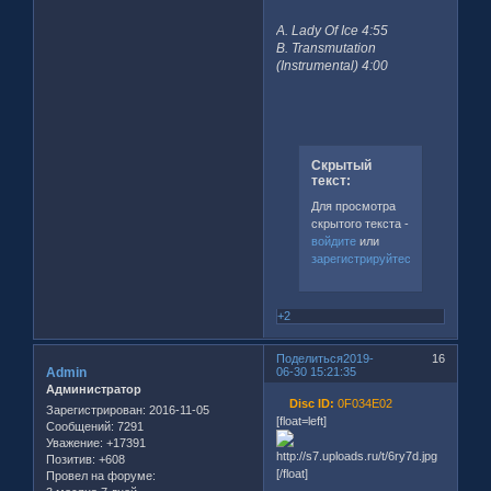
A. Lady Of Ice 4:55
B. Transmutation
(Instrumental) 4:00
Скрытый
текст:
Для просмотра
скрытого текста -
войдите
или
зарегистрируйтесь
.
+2
Поделиться
2019-
16
Admin
06-30 15:21:35
Администратор
Disc ID:
0F034E02
Зарегистрирован
: 2016-11-05
[float=left]
Сообщений:
7291
Уважение:
+17391
Позитив:
+608
[/float]
Провел на форуме: