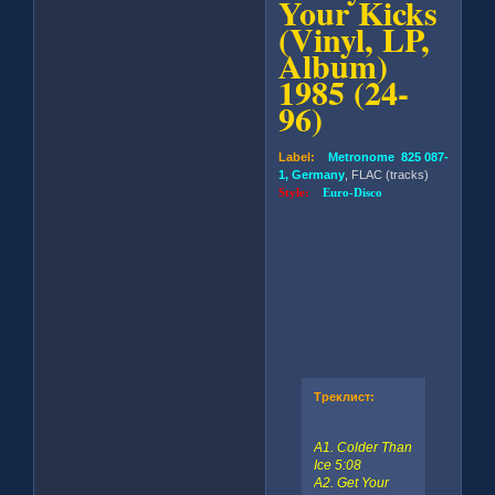
Your Kicks
(Vinyl, LP,
Album)
1985 (24-
96)
Label:
Metronome 825 087-
1, Germany
, FLAC (tracks)
Style:
Euro-Disco
Треклист:
A1. Colder Than
Ice 5:08
A2. Get Your