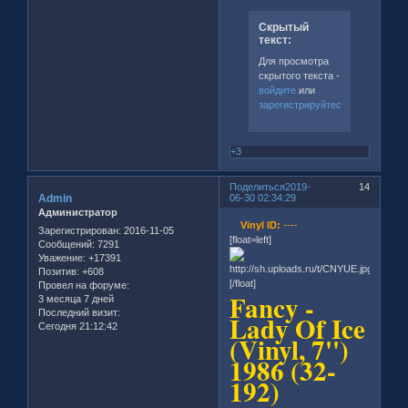
Скрытый
текст:
Для просмотра
скрытого текста -
войдите
или
зарегистрируйтесь
.
+3
Поделиться
2019-
14
Admin
06-30 02:34:29
Администратор
Vinyl ID:
----
Зарегистрирован
: 2016-11-05
[float=left]
Сообщений:
7291
Уважение:
+17391
Позитив:
+608
[/float]
Провел на форуме:
Fancy -
3 месяца 7 дней
Последний визит:
Lady Of Ice
Сегодня 21:12:42
(Vinyl, 7'')
1986 (32-
192)