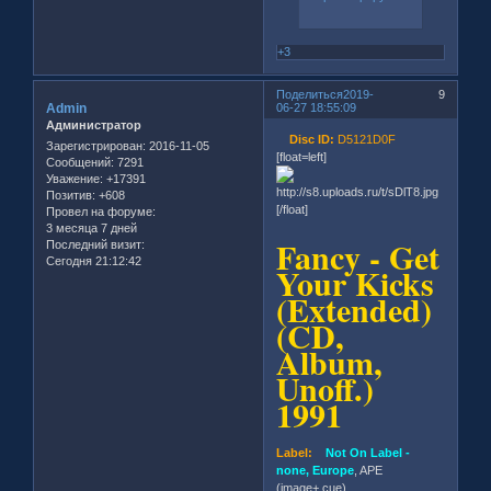
+3
Поделиться
2019-
9
Admin
06-27 18:55:09
Администратор
Disc ID:
D5121D0F
Зарегистрирован
: 2016-11-05
[float=left]
Сообщений:
7291
Уважение:
+17391
Позитив:
+608
[/float]
Провел на форуме:
3 месяца 7 дней
Fancy - Get
Последний визит:
Сегодня 21:12:42
Your Kicks
(Extended)
(CD,
Album,
Unoff.)
1991
Label:
Not On Label -
none, Europe
, APE
(image+.cue)