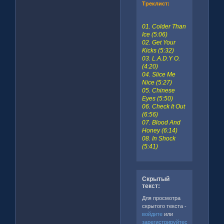
Треклист:
01. Colder Than
Ice (5:06)
02. Get Your
Kicks (5:32)
03. L.A.D.Y O.
(4:20)
04. Slice Me
Nice (5:27)
05. Chinese
Eyes (5:50)
06. Check It Out
(6:56)
07. Blood And
Honey (6:14)
08. In Shock
(5:41)
Скрытый
текст:
Для просмотра
скрытого текста -
войдите
или
зарегистрируйтесь
.