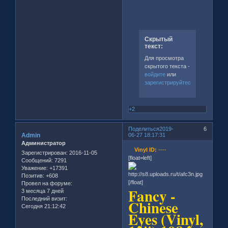
Скрытый
текст:
Для просмотра
скрытого текста -
войдите
или
зарегистрируйтесь
.
+2
Поделиться
2019-
6
Admin
06-27 18:17:31
Администратор
Vinyl ID:
----
Зарегистрирован
: 2016-11-05
[float=left]
Сообщений:
7291
Уважение:
+17391
Позитив:
+608
[/float]
Провел на форуме:
Fancy -
3 месяца 7 дней
Последний визит:
Chinese
Сегодня 21:12:42
Eyes (Vinyl,