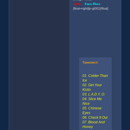
Style:
Euro-Disco
[float=right]lp-gt001[/float]
Треклист:
01. Colder Than
Ice
02. Get Your
Kicks
03. L.A.D.Y. O.
04. Slice Me
Nice
05. Chinese
Eyes
06. Check It Out
07. Blood And
Honey