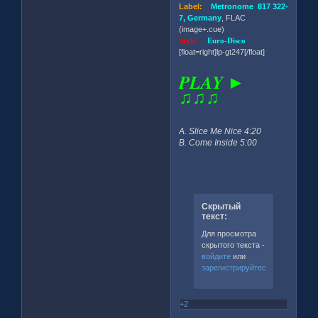
Label:
Metronome 817 322-
7, Germany
, FLAC
(image+.cue)
Style:
Euro-Disco
[float=right]lp-gt247[/float]
PLAY ►
♫♫♫
A. Slice Me Nice 4:20
B. Come Inside 5:00
Скрытый
текст:
Для просмотра
скрытого текста -
войдите
или
зарегистрируйтесь
.
+2