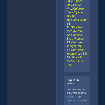
08. In Shock
09. Slice Me
Nice/Chinese
Eyes (Special
Mix '85)
10. Come Inside
'83
11. Slice Me
Nice (Remix)
12. Chinese
Eyes (Remix)
13. Get Lost
Tonight ('84)
14. Burn With
Impatience ('84)
15. Slice Me
Nice/S.L.I.C.E.
('91)
Скрытый
текст:
Для просмотра
скрытого текста -
войдите
или
зарегистрируйтесь
.