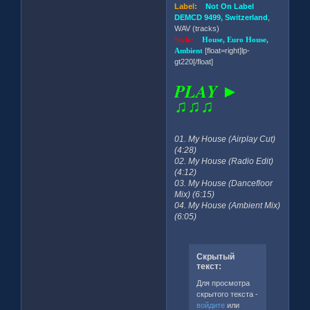
Label:
Not On Label
DEMCD 9499, Switzerland
,
WAV (tracks)
Style:
House, Euro House,
Ambient
[float=right]lp-
gt220[/float]
PLAY ►
♫♫♫
01. My House (Airplay Cut)
(4:28)
02. My House (Radio Edit)
(4:12)
03. My House (Dancefloor
Mix) (6:15)
04. My House (Ambient Mix)
(6:05)
Скрытый
текст:
Для просмотра
скрытого текста -
войдите
или