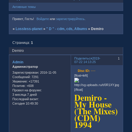
Активные темы
Привет, Гость!
Войдите
или
зарегистрируйтесь
.
»
Lossless-planet
»
" D " - cdm, cds, Albums
»
Demiro
Страница:
1
Demiro
Поделиться
2019-
1
Admin
07-22 14:13:25
Администратор
Disc ID:
----
Зарегистрирован
: 2016-11-05
[float=left]
Сообщений:
7291
Уважение:
+17391
Позитив:
+608
[/float]
Провел на форуме:
Demiro -
3 месяца 7 дней
Последний визит:
My House
Сегодня 10:49:30
(The Mixes)
(CDM)
1994