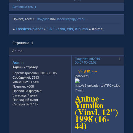
Активные темы
Привет, Гость!
Войдите
или
зарегистрируйтесь
.
»
Lossless-planet
»
" A " - cdm, cds, Albums
»
Anime
Страница:
1
Anime
Поделиться
2019-
1
Admin
08-07 00:02:02
Администратор
Vinyl ID:
----
Зарегистрирован
: 2016-11-05
[float=left]
Сообщений:
7293
Уважение:
+17391
Позитив:
+608
[/float]
Провел на форуме:
Anime -
3 месяца 7 дней
Последний визит:
Yumiko
Сегодня 09:37:17
(Vinyl, 12'')
1998 (16-
44)