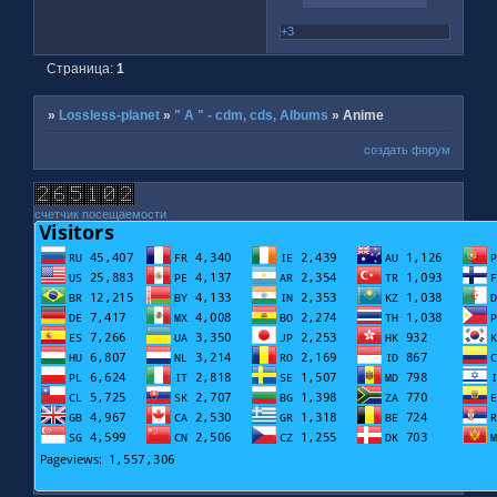
+3
Страница:
1
»
Lossless-planet
»
" A " - cdm, cds, Albums
»
Anime
создать форум
счетчик посещаемости