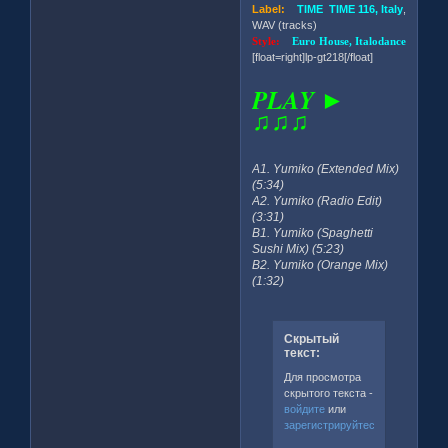
Label:
TIME TIME 116, Italy
,
WAV (tracks)
Style:
Euro House, Italodance
[float=right]lp-gt218[/float]
PLAY ►
♫♫♫
A1. Yumiko (Extended Mix)
(5:34)
A2. Yumiko (Radio Edit)
(3:31)
B1. Yumiko (Spaghetti
Sushi Mix) (5:23)
B2. Yumiko (Orange Mix)
(1:32)
Скрытый
текст:
Для просмотра
скрытого текста -
войдите
или
зарегистрируйтесь
.