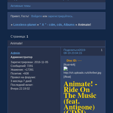
Активные темы
Привет, Гость!
Войдите
или
зарегистрируйтесь
.
»
Lossless-planet
»
" A " - cdm, cds, Albums
»
Animate!
Страница:
1
Animate!
Поделиться
2019-
1
Admin
08-19 23:04:15
Администратор
Disc ID:
----
Зарегистрирован
: 2016-11-05
[float=left]
Сообщений:
7291
Уважение:
+17391
Позитив:
+608
[/float]
Провел на форуме:
Animate! -
3 месяца 7 дней
Последний визит:
Ride On
Вчера 22:19:02
The Music
(feat.
Antigone)
(CDM)