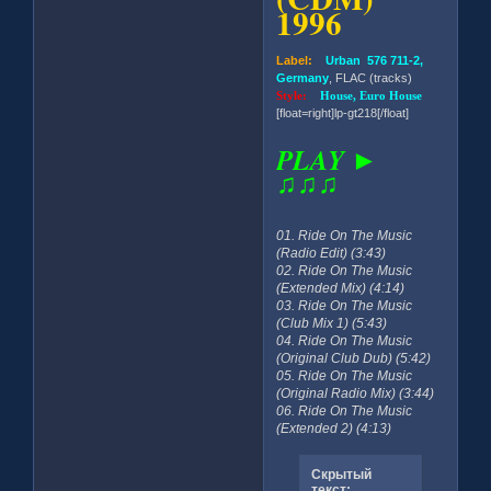
1996
Label:
Urban 576 711-2,
Germany
, FLAC (tracks)
Style:
House, Euro House
[float=right]lp-gt218[/float]
PLAY ►
♫♫♫
01. Ride On The Music
(Radio Edit) (3:43)
02. Ride On The Music
(Extended Mix) (4:14)
03. Ride On The Music
(Club Mix 1) (5:43)
04. Ride On The Music
(Original Club Dub) (5:42)
05. Ride On The Music
(Original Radio Mix) (3:44)
06. Ride On The Music
(Extended 2) (4:13)
Скрытый
текст: