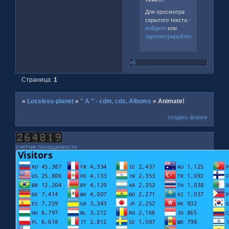
Для просмотра
скрытого текста -
войдите
или
зарегистрируйтесь
.
+6
Страница:
1
»
Lossless-planet
»
" A " - cdm, cds, Albums
»
Animate!
создать форум
счетчик посещаемости