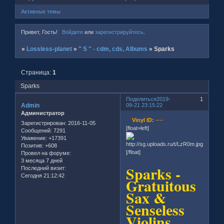
Активные темы
Привет, Гость!
Войдите
или
зарегистрируйтесь
.
»
Lossless-planet
»
" S " - cdm, cds, Albums
»
Sparks
Страница:
1
Sparks
Поделиться
2019-
1
Admin
09-21 23:15:22
Администратор
Vinyl ID:
----
Зарегистрирован
: 2016-11-05
[float=left]
Сообщений:
7291
Уважение:
+17391
Позитив:
+608
[/float]
Провел на форуме:
3 месяца 7 дней
Sparks -
Последний визит:
Сегодня 21:12:42
Gratuitous
Sax &
Senseless
Violins