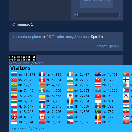
+4
Страница:
1
»
Lossless-planet
»
" S " - cdm, cds, Albums
»
Sparks
создать форум
счетчик посещаемости