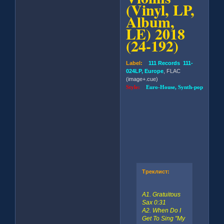
(Vinyl, LP,
Album,
LE) 2018
(24-192)
Label:
111 Records 111-
024LP, Europe
, FLAC
(image+.cue)
Style:
Euro-House, Synth-pop
Треклист:
A1. Gratuitous
Sax 0:31
A2. When Do I
Get To Sing "My