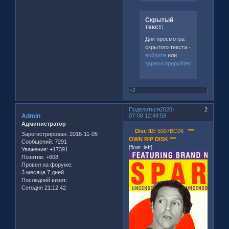
Скрытый
текст:
Для просмотра
скрытого текста -
войдите
или
зарегистрируйтесь
.
+2
Поделиться
2020-
2
Admin
07-08 12:49:59
Администратор
Disc ID:
5007BC06
***
Зарегистрирован
: 2016-11-05
OWN RIP DISK ***
Сообщений:
7291
[float=left]
Уважение:
+17391
Позитив:
+608
Провел на форуме:
3 месяца 7 дней
Последний визит:
Сегодня 21:12:42