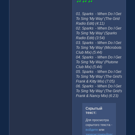
01. Sparks - When Do I Get
To Sing 'My Way' (The Grid
Radio Edit) (4:11)
02. Sparks - When Do I Get
To Sing 'My Way' (Sparks
Radio Edit) (3:54)
03. Sparks - When Do I Get
To Sing 'My Way' (Microbots
Club Mix) (5:44)
04. Sparks - When Do I Get
To Sing 'My Way' (Plutone
Club Mix) (5:44)
05. Sparks - When Do I Get
To Sing 'My Way' (The Grid's
Frank & Kitty Mix) (7:05)
06. Sparks - When Do I Get
To Sing 'My Way' (The Grid's
Frank & Nancy Mix) (6:23)
Скрытый
текст:
Для просмотра
скрытого текста -
войдите
или
зарегистрируйтесь
.