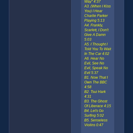
Way" 4:37
A3. (When I Kiss
You) I Hear
Charlie Parker
Playing 5:13
A4. Frankly,
Scarlett, I Don't
Give A Damn
5:03
A5. I Thought I
Told You To Wait
In The Car 4:02
A6. Hear No
Evil, See No
Evil, Speak No
Evil 5:37
B1. Now That I
Own The BBC
4:58
B2. Tsui Hark
4:31
B3. The Ghost
Of Liberace 4:15
B4. Let's Go
Surfing 5:02
B5. Senseless
Violins 0:47