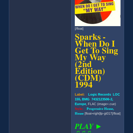
[/float]
Sparks -
When Do I
Get To Sing
My Way
(2nd
Edition)
(CDM)
1994
Label:
Logic Records LOC
155, BMG 7432123506-2,
Europe
, FLAC (image+.cue)
Style:
Progressive House,
House
[float=right]lp-gt017[/float]
PLAY ►
♫♫♫