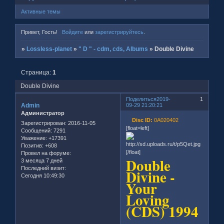
Активные темы
Привет, Гость!
Войдите
или
зарегистрируйтесь
.
»
Lossless-planet
»
" D " - cdm, cds, Albums
»
Double Divine
Страница:
1
Double Divine
Поделиться
2019-
1
Admin
09-29 21:20:21
Администратор
Disc ID:
0A020402
Зарегистрирован
: 2016-11-05
[float=left]
Сообщений:
7291
Уважение:
+17391
Позитив:
+608
[/float]
Провел на форуме:
Double
3 месяца 7 дней
Последний визит:
Divine -
Сегодня 10:49:30
Your
Loving
(CDS) 1994