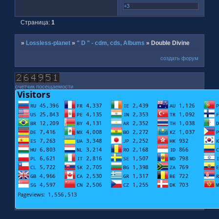
+3
Страница:
1
»
Lossless-planet
»
" D " - cdm, cds, Albums
»
Double Divine
создать форум
счетчик посещаемости