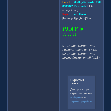
Label:
Medley Records EMI
8680842, Denmark
, FLAC
(image+.cue)
Style:
Euro House
[float=right]lp-gt212[/float]
PLAY ►
♫♫♫
01. Double Divine - Your
Loving (Radio Edit) (4:18)
02. Double Divine - Your
Loving (Instrumental) (4:18)
Скрытый
текст:
Для просмотра
скрытого текста -
войдите
или
зарегистрируйтесь
.