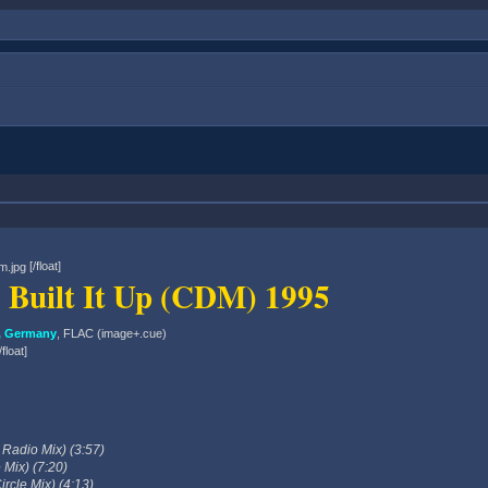
[/float]
- Built It Up (CDM) 1995
, Germany
, FLAC (image+.cue)
float]
e Radio Mix) (3:57)
 Mix) (7:20)
ircle Mix) (4:13)