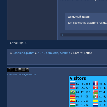
Скрытый текст:
Для просмотра скрытого текста
+1
Страница:
1
»
Lossless-planet
»
" L " - cdm, cds, Albums
»
Lost 'n' Found
счетчик посещаемости