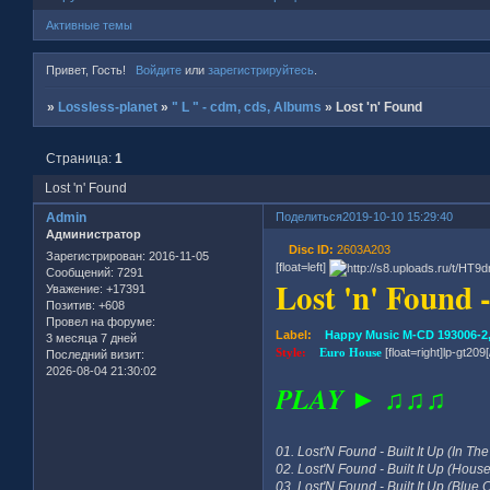
Активные темы
Привет, Гость!
Войдите
или
зарегистрируйтесь
.
»
Lossless-planet
»
" L " - cdm, cds, Albums
»
Lost 'n' Found
Страница:
1
Lost 'n' Found
Admin
Поделиться
2019-10-10 15:29:40
Администратор
Disc ID:
2603A203
Зарегистрирован
: 2016-11-05
[float=left]
Сообщений:
7291
Lost 'n' Found 
Уважение:
+17391
Позитив:
+608
Провел на форуме:
Label:
Happy Music M-CD 193006-2
3 месяца 7 дней
Style:
Euro House
[float=right]lp-gt209[/
Последний визит:
2026-08-04 21:30:02
PLAY ► ♫♫♫
01. Lost'N Found - Built It Up (In Th
02. Lost'N Found - Built It Up (House
03. Lost'N Found - Built It Up (Blue C