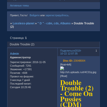
Активные темы
Привет, Гость!
Войдите
или
зарегистрируйтесь
.
»
Lossless-planet
»
" D " - cdm, cds, Albums
»
Double Trouble
(2)
Страница:
1
Double Trouble (2)
Поделиться
2019-
1
Admin
10-22 12:07:35
Администратор
Disc ID:
2304B004
Зарегистрирован
: 2016-11-05
[float=left]
Сообщений:
7291
Уважение:
+17391
Позитив:
+608
[/float]
Провел на форуме:
Double
3 месяца 7 дней
Последний визит:
Trouble (2)
Сегодня 10:29:46
- Come On
Pussies
(CDM)