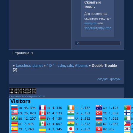
Скрытый
текст:
Для просмотра
скрытого текста -
войдите
или
зарегистрируйтесь
.
+2
Страница:
1
»
Lossless-planet
»
" D " - cdm, cds, Albums
»
Double Trouble
(2)
создать форум
счетчик посещаемости