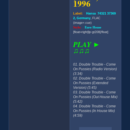
1996
Label:
Hansa 74321 37369
2, Germany
, FLAC
(image+.cue)
Style:
Euro House
[float=right]lp-gt208[/float]
PLAY ►
♫♫♫
01. Double Trouble - Come
On Pussies (Radio Version)
(3:34)
02. Double Trouble - Come
On Pussies (Extended
Version) (5:45)
03. Double Trouble - Come
On Pussies (Out House Mix)
(5:42)
04. Double Trouble - Come
On Pussies (In House Mix)
(4:59)