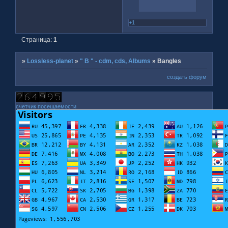
+1
Страница:
1
»
Lossless-planet
»
" B " - cdm, cds, Albums
»
Bangles
создать форум
счетчик посещаемости