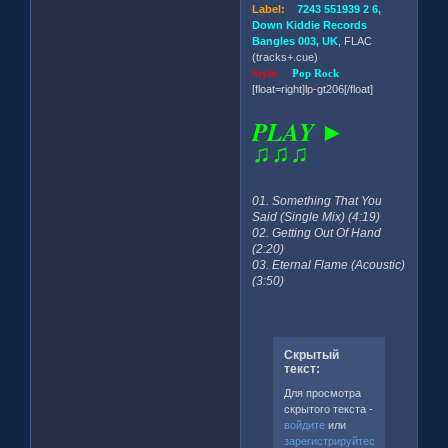
Label:
7243 551939 2 6,
Down Kiddie Records
Bangles 003, UK
, FLAC
(tracks+.cue)
Style:
Pop Rock
[float=right]lp-gt206[/float]
PLAY ►
♫♫♫
01. Something That You
Said (Single Mix) (4:19)
02. Getting Out Of Hand
(2:20)
03. Eternal Flame (Acoustic)
(3:50)
Скрытый
текст:
Для просмотра
скрытого текста -
войдите
или
зарегистрируйтесь
.