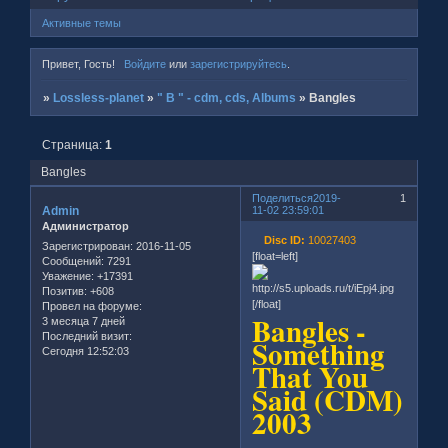
Активные темы
Привет, Гость!
Войдите
или
зарегистрируйтесь
.
»
Lossless-planet
»
" B " - cdm, cds, Albums
»
Bangles
Страница:
1
Bangles
Поделиться
2019-
1
Admin
11-02 23:59:01
Администратор
Disc ID:
10027403
Зарегистрирован
: 2016-11-05
[float=left]
Сообщений:
7291
Уважение:
+17391
Позитив:
+608
[/float]
Провел на форуме:
Bangles -
3 месяца 7 дней
Последний визит:
Something
Сегодня 12:52:03
That You
Said (CDM)
2003