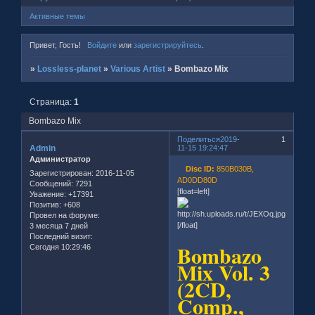
Активные темы
Привет, Гость!
Войдите
или
зарегистрируйтесь
.
»
Lossless-planet
»
Various Artist
»
Bombazo Mix
Страница:
1
Bombazo Mix
Поделиться
2019-
1
Admin
11-15 19:24:47
Администратор
Disc ID:
850B030B,
Зарегистрирован
: 2016-11-05
AD0DD80D
Сообщений:
7291
[float=left]
Уважение:
+17391
Позитив:
+608
Провел на форуме:
[/float]
3 месяца 7 дней
Последний визит:
Bombazo
Сегодня 10:29:46
Mix Vol. 3
(2CD,
Comp.,