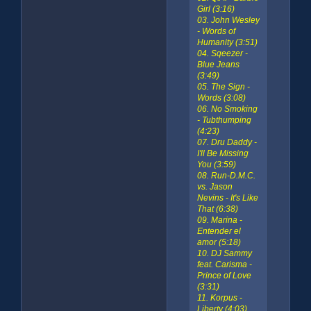
Girl (3:16)
03. John Wesley
- Words of
Humanity (3:51)
04. Sqeezer -
Blue Jeans
(3:49)
05. The Sign -
Words (3:08)
06. No Smoking
- Tubthumping
(4:23)
07. Dru Daddy -
I'll Be Missing
You (3:59)
08. Run-D.M.C.
vs. Jason
Nevins - It's Like
That (6:38)
09. Marina -
Entender el
amor (5:18)
10. DJ Sammy
feat. Carisma -
Prince of Love
(3:31)
11. Korpus -
Liberty (4:03)