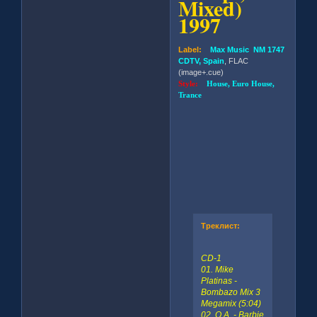
Mixed)
1997
Label:
Max Music NM 1747
CDTV, Spain
, FLAC
(image+.cue)
Style:
House, Euro House,
Trance
Треклист:
CD-1
01. Mike
Platinas -
Bombazo Mix 3
Megamix (5:04)
02. Q.A. - Barbie