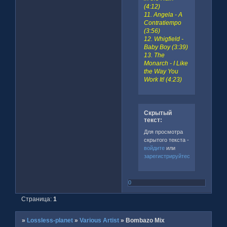
(4:12)
11. Angela - A
Contratiempo
(3:56)
12. Whigfield -
Baby Boy (3:39)
13. The
Monarch - I Like
the Way You
Work It! (4:23)
Скрытый
текст:
Для просмотра
скрытого текста -
войдите
или
зарегистрируйтесь
.
0
Страница:
1
»
Lossless-planet
»
Various Artist
»
Bombazo Mix