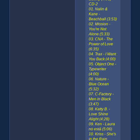
CD-2
01. Nalin &
Kane -
Beachball (3:53)
02. Mission -
You're Not
Alone (5:33)
03. CNA - The
Power of Love
(6:35)
04. Trax - I Want
You Back (4:00)
05. Object One -
Typewriter
(4:00)
06. Nature -
Blue Ocean
(5:32)
07. C-Factory -
Men in Black
(3:47)
08. Katty B. -
Love Shine
Alight (4:28)
09. Ken - Laura
no está (5:06)
10. Kriss - She's
in the Rain