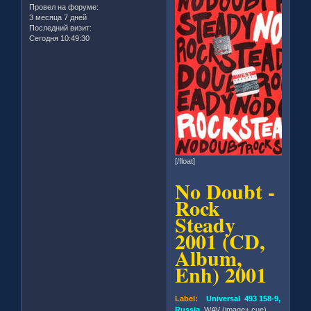
Провел на форуме:
3 месяца 7 дней
Последний визит:
Сегодня 10:49:30
[/float]
No Doubt -
Rock
Steady
2001 (CD,
Album,
Enh) 2001
Label:
Universal 493 158-9,
Russia
, WAV (image+.cue)