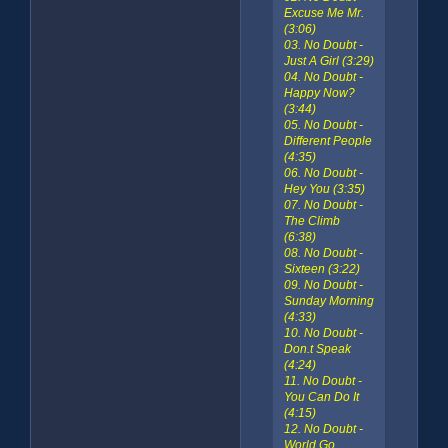
Excuse Me Mr.
(3:06)
03. No Doubt -
Just A Girl (3:29)
04. No Doubt -
Happy Now?
(3:44)
05. No Doubt -
Different People
(4:35)
06. No Doubt -
Hey You (3:35)
07. No Doubt -
The Climb
(6:38)
08. No Doubt -
Sixteen (3:22)
09. No Doubt -
Sunday Morning
(4:33)
10. No Doubt -
Don.t Speak
(4:24)
11. No Doubt -
You Can Do It
(4:15)
12. No Doubt -
World Go