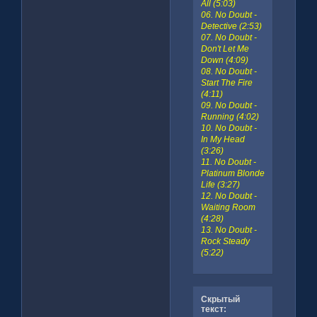
All (5:03)
06. No Doubt -
Detective (2:53)
07. No Doubt -
Don't Let Me
Down (4:09)
08. No Doubt -
Start The Fire
(4:11)
09. No Doubt -
Running (4:02)
10. No Doubt -
In My Head
(3:26)
11. No Doubt -
Platinum Blonde
Life (3:27)
12. No Doubt -
Waiting Room
(4:28)
13. No Doubt -
Rock Steady
(5:22)
Скрытый
текст: