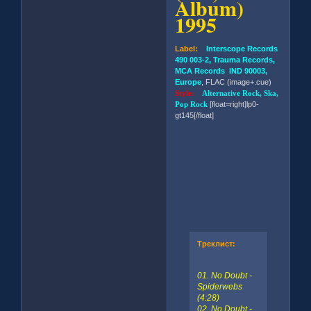
Album)
1995
Label:
Interscope Records
490 003-2, Trauma Records,
MCA Records IND 90003,
Europe
, FLAC (image+.cue)
Style:
Alternative Rock, Ska,
Pop Rock
[float=right]lp0-
gt145[/float]
Треклист:
01. No Doubt -
Spiderwebs
(4:28)
02. No Doubt -