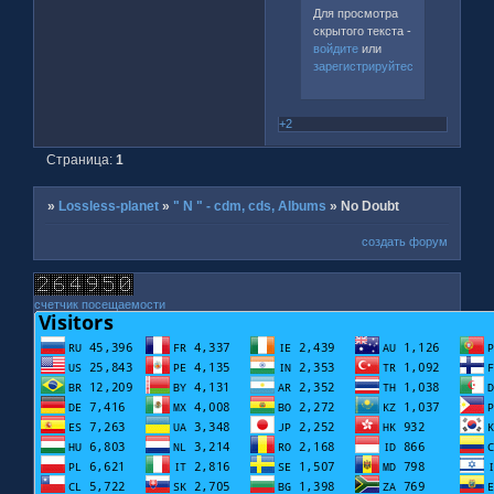
Для просмотра
скрытого текста -
войдите
или
зарегистрируйтесь
.
+2
Страница:
1
»
Lossless-planet
»
" N " - cdm, cds, Albums
»
No Doubt
создать форум
счетчик посещаемости