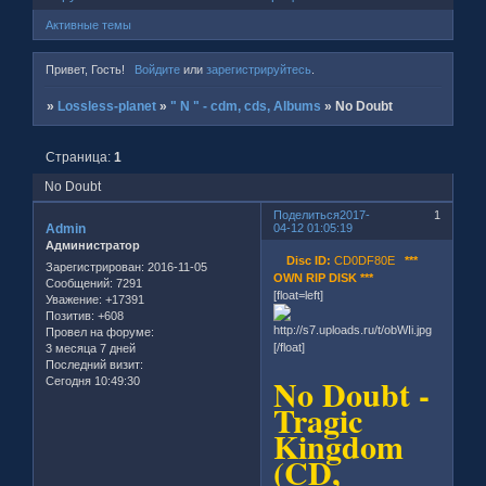
Активные темы
Привет, Гость!
Войдите
или
зарегистрируйтесь
.
»
Lossless-planet
»
" N " - cdm, cds, Albums
»
No Doubt
Страница:
1
No Doubt
Поделиться
2017-
1
Admin
04-12 01:05:19
Администратор
Disc ID:
CD0DF80E
***
Зарегистрирован
: 2016-11-05
OWN RIP DISK ***
Сообщений:
7291
[float=left]
Уважение:
+17391
Позитив:
+608
Провел на форуме:
[/float]
3 месяца 7 дней
Последний визит:
No Doubt -
Сегодня 10:49:30
Tragic
Kingdom
(CD,