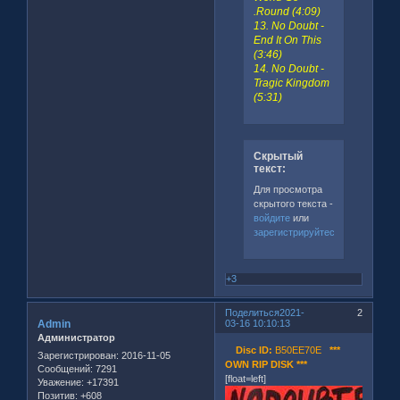
.Round (4:09)
13. No Doubt -
End It On This
(3:46)
14. No Doubt -
Tragic Kingdom
(5:31)
Скрытый
текст:
Для просмотра
скрытого текста -
войдите
или
зарегистрируйтесь
.
+3
Поделиться
2021-
2
Admin
03-16 10:10:13
Администратор
Disc ID:
B50EE70E
***
Зарегистрирован
: 2016-11-05
OWN RIP DISK ***
Сообщений:
7291
[float=left]
Уважение:
+17391
Позитив:
+608