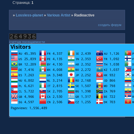
Страница:
1
»
Lossless-planet
»
Various Artist
»
Radioactive
создать форум
счетчик посещаемости