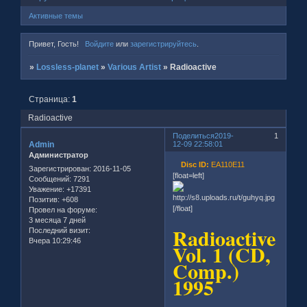
Активные темы
Привет, Гость!
Войдите
или
зарегистрируйтесь
.
»
Lossless-planet
»
Various Artist
»
Radioactive
Страница:
1
Radioactive
Поделиться
2019-
1
Admin
12-09 22:58:01
Администратор
Disc ID:
EA110E11
Зарегистрирован
: 2016-11-05
[float=left]
Сообщений:
7291
Уважение:
+17391
Позитив:
+608
[/float]
Провел на форуме:
3 месяца 7 дней
Radioactive
Последний визит:
Вчера 10:29:46
Vol. 1 (CD,
Comp.)
1995