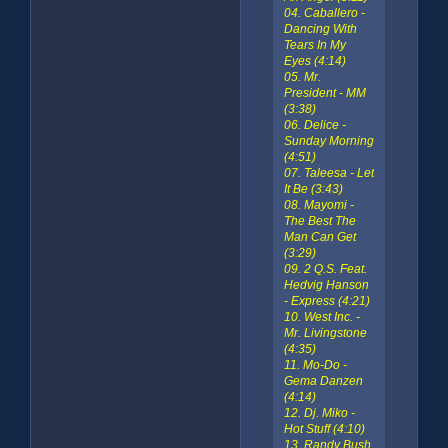
04. Caballero -
Dancing With
Tears In My
Eyes (4:14)
05. Mr.
President - MM
(3:38)
06. Delice -
Sunday Morning
(4:51)
07. Taleesa - Let
It Be (3:43)
08. Mayomi -
The Best The
Man Can Get
(3:29)
09. 2 Q.S. Feat.
Hedvig Hanson
- Express (4:21)
10. West Inc. -
Mr. Livingstone
(4:35)
11. Mo-Do -
Gema Danzen
(4:14)
12. Dj. Miko -
Hot Stuff (4:10)
13. Randy Bush