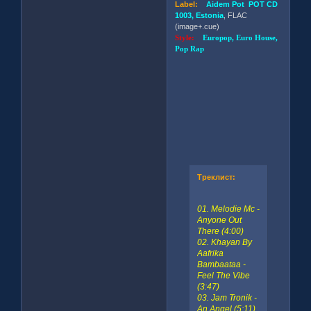
Label:
Aidem Pot POT CD
1003, Estonia
, FLAC
(image+.cue)
Style:
Europop, Euro House,
Pop Rap
Треклист:
01. Melodie Mc -
Anyone Out
There (4:00)
02. Khayan By
Aafrika
Bambaataa -
Feel The Vibe
(3:47)
03. Jam Tronik -
An Angel (5:11)