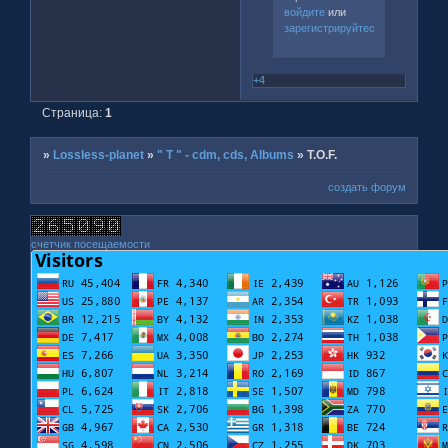
войдите
или
зарегистрируйтесь
.
+4
Страница:
1
»
Lossless-planet
»
" T " - cdm, cds, Albums
»
T.O.F.
создать форум
счетчик посещаемости