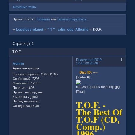
Активные темы
Привет, Гость!
Войдите
или
зарегистрируйтесь
.
»
Lossless-planet
»
" T " - cdm, cds, Albums
»
T.O.F.
Страница:
1
T.O.F.
Поделиться
2019-
1
Admin
12-10 00:20:46
Администратор
Disc ID:
----
Зарегистрирован
: 2016-11-05
[float=left]
Сообщений:
7293
Уважение:
+17391
Позитив:
+608
[/float]
Провел на форуме:
3 месяца 7 дней
T.O.F. -
Последний визит:
Сегодня 00:17:38
The Best Of
T.O.F (CD,
Comp.)
1996