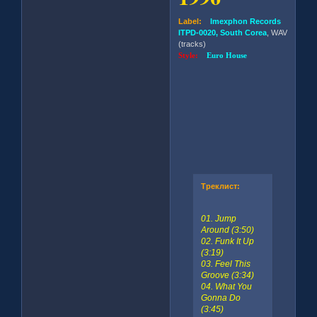
Label:
Imexphon Records
ITPD-0020, South Corea
, WAV
(tracks)
Style:
Euro House
Треклист:
01. Jump
Around (3:50)
02. Funk It Up
(3:19)
03. Feel This
Groove (3:34)
04. What You
Gonna Do
(3:45)