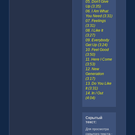
05. Don't Give
Up (3:35)
06. I Am What
You Need (3:31)
07. Feelings
(3:31)
08. I Like It
(3:27)
09. Everybody
Get Up (3:24)
10. Feel Good
(3:50)
11. Here I Come
(3:53)
12. New
Generation
(3:17)
13. Do You Like
It (3:31)
14. In / Out
(4:04)
Скрытый
текст:
Для просмотра
скрытого текста -