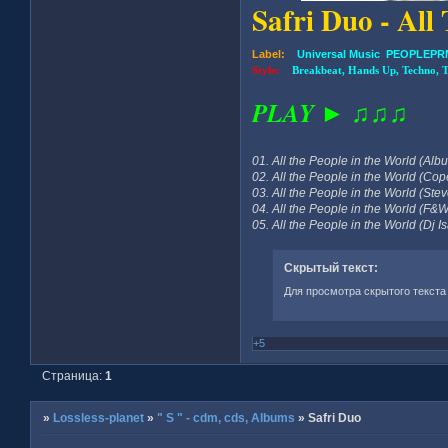
Safri Duo - Al
Label:
Universal Music PEOPLEPRM
Style:
Breakbeat, Hands Up, Techno, T
PLAY ► ♫♫♫
01. All the People in the World (Alb
02. All the People in the World (C
03. All the People in the World (Ste
04. All the People in the World (F&
05. All the People in the World (Dj 
Скрытый текст:
Для просмотра скрытого текста
+5
Страница:
1
»
Lossless-planet
»
" S " - cdm, cds, Albums
»
Safri Duo