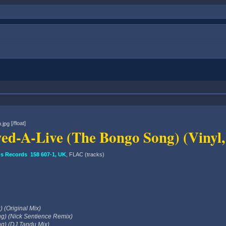
[/float]
yed-A-Live (The Bongo Song) (Vinyl, 
 Records 158 607-1, UK
, FLAC (tracks)
 (Original Mix)
g) (Nick Sentience Remix)
g) (DJ Tandu Mix)