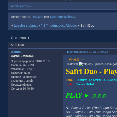
Активные темы
Привет, Гость!
Войдите
или
зарегистрируйтесь
.
»
Lossless-planet
»
" S " - cdm, cds, Albums
»
Safri Duo
Страница:
1
Safri Duo
Admin
Поделиться
2019-12-21 14:07:28
Администратор
Vinyl ID:
----
Зарегистрирован
: 2016-11-05
[float=left]
Сообщений:
7291
Safri Duo - Pla
Уважение:
+17391
Позитив:
+608
Провел на форуме:
Label:
AM:PM 12 AMPM 141, Serious
3 месяца 7 дней
Style:
Trance, Tribal
Последний визит:
Сегодня 10:49:30
PLAY ► ♫♫♫
A1. Played-A-Live (The Bongo Song)
AA1. Played-A-Live (The Bongo Son
AA2. Played-A-Live (The Bongo Son