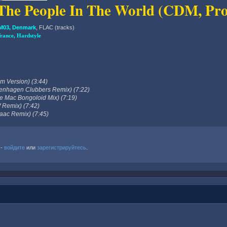
l The People In The World (CDM, Pr
03, Denmark
, FLAC (tracks)
rance, Hardstyle
um Version) (3:44)
openhagen Clubbers Remix) (7:22)
ve Mac Bongoloid Mix) (7:19)
W Remix) (7:42)
Isaac Remix) (7:45)
 -
войдите
или
зарегистрируйтесь
.