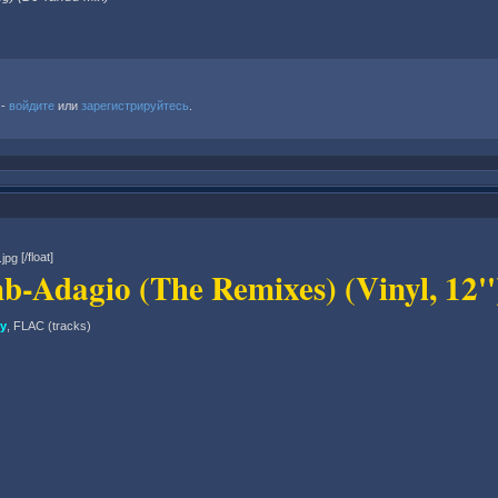
 -
войдите
или
зарегистрируйтесь
.
[/float]
b-Adagio (The Remixes) (Vinyl, 12''
y
, FLAC (tracks)