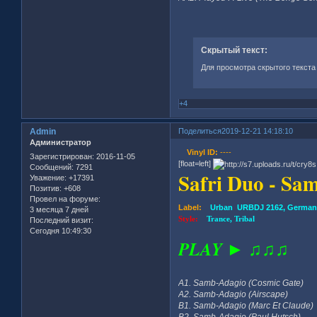
Скрытый текст:
Для просмотра скрытого текста
+4
Admin
Поделиться
2019-12-21 14:18:10
Администратор
Vinyl ID:
----
Зарегистрирован
: 2016-11-05
[float=left]
Сообщений:
7291
Safri Duo - Sam
Уважение:
+17391
Позитив:
+608
Провел на форуме:
Label:
Urban URBDJ 2162, German
3 месяца 7 дней
Style:
Trance, Tribal
Последний визит:
Сегодня 10:49:30
PLAY ► ♫♫♫
A1. Samb-Adagio (Cosmic Gate)
A2. Samb-Adagio (Airscape)
B1. Samb-Adagio (Marc Et Claude)
B2. Samb-Adagio (Paul Hutsch)