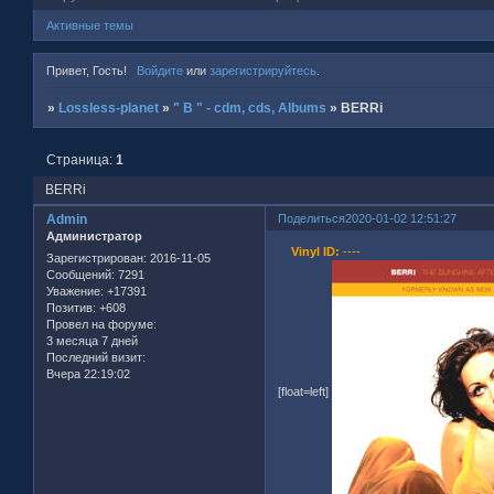
Активные темы
Привет, Гость!
Войдите
или
зарегистрируйтесь
.
»
Lossless-planet
»
" B " - cdm, cds, Albums
»
BERRi
Страница:
1
BERRi
Admin
Поделиться
2020-01-02 12:51:27
Администратор
Vinyl ID:
----
Зарегистрирован
: 2016-11-05
Сообщений:
7291
Уважение:
+17391
Позитив:
+608
Провел на форуме:
3 месяца 7 дней
Последний визит:
Вчера 22:19:02
[float=left]