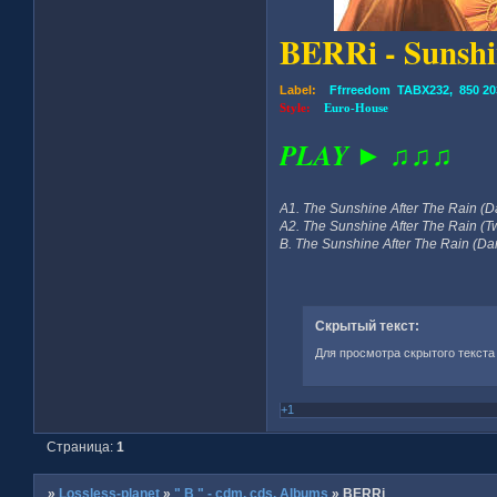
BERRi - Sunshin
Label:
Ffrreedom TABX232, 850 203
Style:
Euro-House
PLAY ► ♫♫♫
A1. The Sunshine After The Rain (
A2. The Sunshine After The Rain (
B. The Sunshine After The Rain (Da
Скрытый текст:
Для просмотра скрытого текста
+1
Страница:
1
»
Lossless-planet
»
" B " - cdm, cds, Albums
»
BERRi