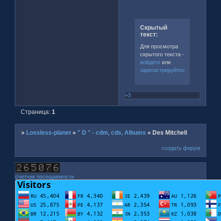
Скрытый
текст:
Для просмотра
скрытого текста -
войдите
или
зарегистрируйтесь
.
+3
Страница:
1
»
Lossless-planet
»
" D " - cdm, cds, Albums
»
Des Mitchell
создать форум
счетчик посещаемости