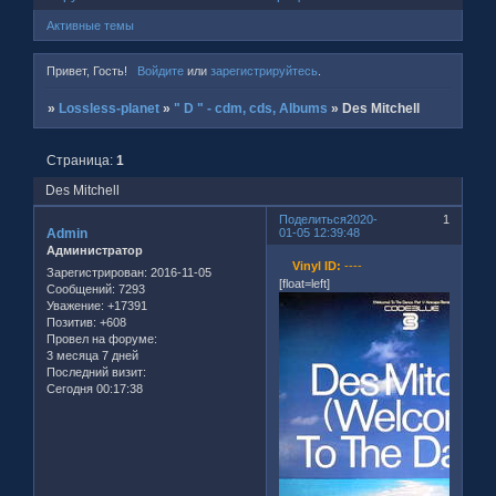
Активные темы
Привет, Гость!
Войдите
или
зарегистрируйтесь
.
»
Lossless-planet
»
" D " - cdm, cds, Albums
»
Des Mitchell
Страница:
1
Des Mitchell
Поделиться
2020-
1
Admin
01-05 12:39:48
Администратор
Vinyl ID:
----
Зарегистрирован
: 2016-11-05
[float=left]
Сообщений:
7293
Уважение:
+17391
Позитив:
+608
Провел на форуме:
3 месяца 7 дней
Последний визит:
Сегодня 00:17:38