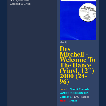
Последний визит:
Сегодня 00:17:38
[/float]
Des
Mitchell -
Welcome To
The Dance
(Vinyl, 12'')
2000 (24-
96)
Label:
Vandit Records
VANDIT RECORDS 002,
Germany
, FLAC (tracks)
Style:
Trance