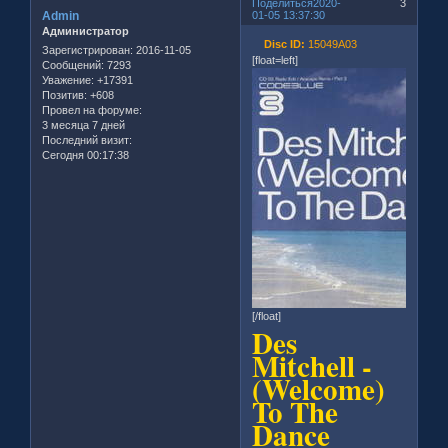
Поделиться
2020-
3
Admin
01-05 13:37:30
Администратор
Disc ID:
15049A03
Зарегистрирован
: 2016-11-05
[float=left]
Сообщений:
7293
Уважение:
+17391
Позитив:
+608
Провел на форуме:
3 месяца 7 дней
Последний визит:
Сегодня 00:17:38
[/float]
Des
Mitchell -
(Welcome)
To The
Dance