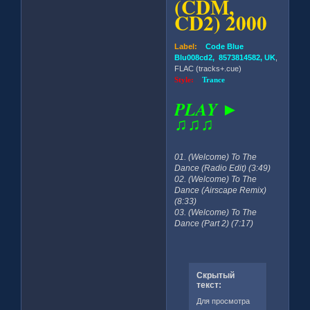
(CDM,
CD2) 2000
Label:
Code Blue
Blu008cd2, 8573814582, UK
,
FLAC (tracks+.cue)
Style:
Trance
PLAY ►
♫♫♫
01. (Welcome) To The
Dance (Radio Edit) (3:49)
02. (Welcome) To The
Dance (Airscape Remix)
(8:33)
03. (Welcome) To The
Dance (Part 2) (7:17)
Скрытый
текст:
Для просмотра