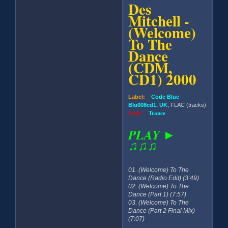
Des
Mitchell -
(Welcome)
To The
Dance
(CDM,
CD1) 2000
Label:
Code Blue
Blu008cd1, UK
, FLAC (tracks)
Style:
Trance
PLAY ►
♫♫♫
01. (Welcome) To The
Dance (Radio Edit) (3:49)
02. (Welcome) To The
Dance (Part 1) (7:57)
03. (Welcome) To The
Dance (Part 2 Final Mix)
(7:07)