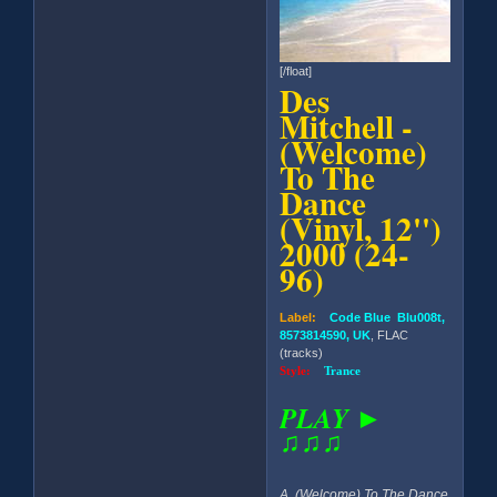
[/float]
Des
Mitchell -
(Welcome)
To The
Dance
(Vinyl, 12'')
2000 (24-
96)
Label:
Code Blue Blu008t,
8573814590, UK
, FLAC
(tracks)
Style:
Trance
PLAY ►
♫♫♫
A. (Welcome) To The Dance