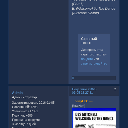
(Part 1)
B. (Welcome) To The Dance
(Airscape Remix)
Скрытый
текст:
Для просмотра
скрытого текста -
войдите
или
зарегистрируйтесь
.
0
Поделиться
2020-
2
Admin
01-05 13:27:31
Администратор
Vinyl ID:
----
Зарегистрирован
: 2016-11-05
[float=left]
Сообщений:
7293
Уважение:
+17391
Позитив:
+608
Провел на форуме:
3 месяца 7 дней