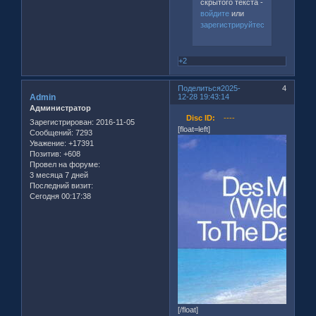
скрытого текста -
войдите
или
зарегистрируйтесь
.
+2
Поделиться
2025-
4
Admin
12-28 19:43:14
Администратор
Disc ID:
----
Зарегистрирован
: 2016-11-05
[float=left]
Сообщений:
7293
Уважение:
+17391
Позитив:
+608
Провел на форуме:
3 месяца 7 дней
Последний визит:
Сегодня 00:17:38
[/float]