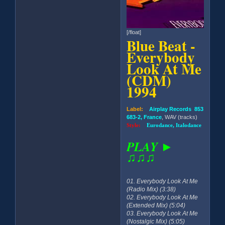
[/float]
Blue Beat -
Everybody
Look At Me
(CDM)
1994
Label:
Airplay Records 853
683-2, France
, WAV (tracks)
Style:
Eurodance, Italodance
PLAY ►
♫♫♫
01. Everybody Look At Me
(Radio Mix) (3:38)
02. Everybody Look At Me
(Extended Mix) (5:04)
03. Everybody Look At Me
(Nostalgic Mix) (5:05)