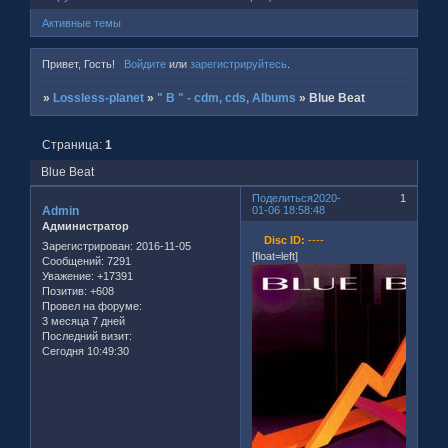
Активные темы
Привет, Гость!
Войдите
или
зарегистрируйтесь
.
»
Lossless-planet
»
" B " - cdm, cds, Albums
»
Blue Beat
Страница:
1
Blue Beat
Поделиться
2020-
1
Admin
01-06 18:58:48
Администратор
Disc ID:
----
Зарегистрирован
: 2016-11-05
[float=left]
Сообщений:
7291
Уважение:
+17391
Позитив:
+608
Провел на форуме:
3 месяца 7 дней
Последний визит:
Сегодня 10:49:30