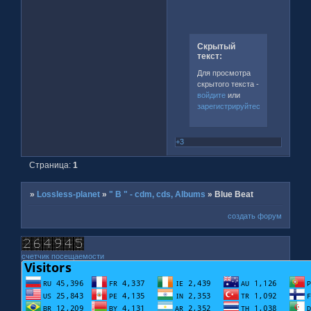
Скрытый
текст:
Для просмотра
скрытого текста -
войдите
или
зарегистрируйтесь
.
+3
Страница:
1
»
Lossless-planet
»
" B " - cdm, cds, Albums
»
Blue Beat
создать форум
счетчик посещаемости