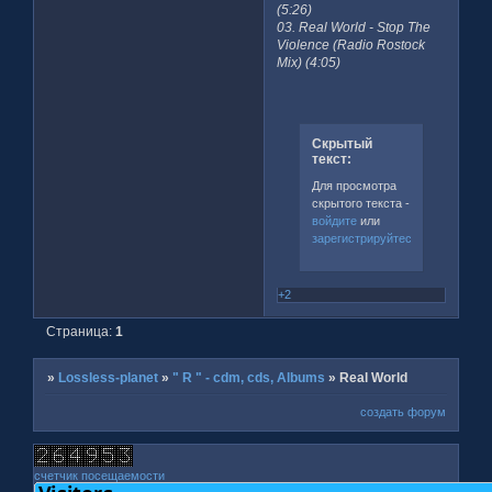
(5:26)
03. Real World - Stop The
Violence (Radio Rostock
Mix) (4:05)
Скрытый
текст:
Для просмотра
скрытого текста -
войдите
или
зарегистрируйтесь
.
+2
Страница:
1
»
Lossless-planet
»
" R " - cdm, cds, Albums
»
Real World
создать форум
счетчик посещаемости