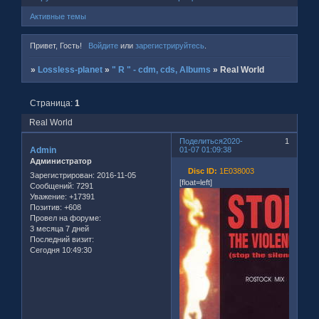
Активные темы
Привет, Гость!
Войдите
или
зарегистрируйтесь
.
»
Lossless-planet
»
" R " - cdm, cds, Albums
»
Real World
Страница:
1
Real World
Поделиться
2020-
1
Admin
01-07 01:09:38
Администратор
Disc ID:
1E038003
Зарегистрирован
: 2016-11-05
[float=left]
Сообщений:
7291
Уважение:
+17391
Позитив:
+608
Провел на форуме:
3 месяца 7 дней
Последний визит:
Сегодня 10:49:30