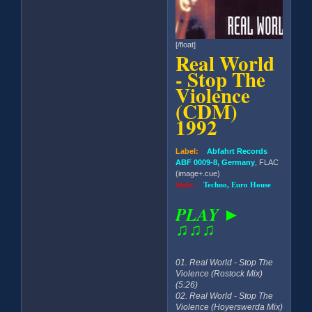
[/float]
Real World
- Stop The
Violence
(CDM)
1992
Label:
Abfahrt Records
ABF 0009-8, Germany
, FLAC
(image+.cue)
Style:
Techno, Euro House
PLAY ►
♫♫♫
01. Real World - Stop The
Violence (Rostock Mix)
(5:26)
02. Real World - Stop The
Violence (Hoyerswerda Mix)