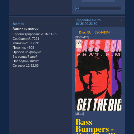
+7
Поделиться
2025-
6
Admin
10-26 00:23:30
Администратор
Disc ID:
2904AB04
Зарегистрирован
: 2016-11-05
[float=left]
Сообщений:
7291
Уважение:
+17391
Позитив:
+608
Провел на форуме:
3 месяца 7 дней
Последний визит:
Сегодня 12:52:03
[/float]
Bass
Bumpers -