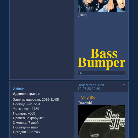
[/float]
Bass
Bumpers
+4
Поделиться
2020-
2
Admin
12-27 23:12:30
Администратор
Vinyl ID:
----
Зарегистрирован
: 2016-11-05
[float=left]
Сообщений:
7291
Уважение:
+17391
Позитив:
+608
Провел на форуме:
3 месяца 7 дней
Последний визит:
Сегодня 12:52:03