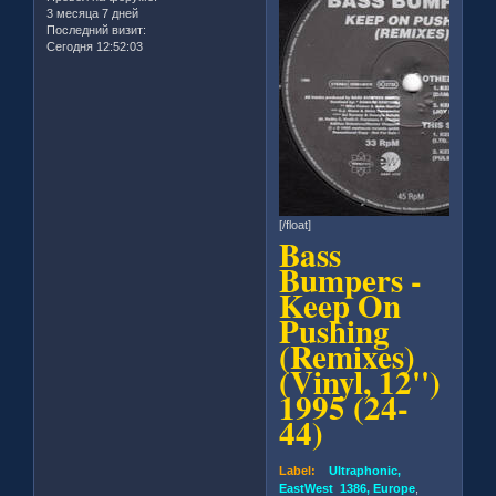
3 месяца 7 дней
Последний визит:
Сегодня 12:52:03
[/float]
Bass
Bumpers -
Keep On
Pushing
(Remixes)
(Vinyl, 12'')
1995 (24-
44)
Label:
Ultraphonic,
EastWest 1386, Europe
,