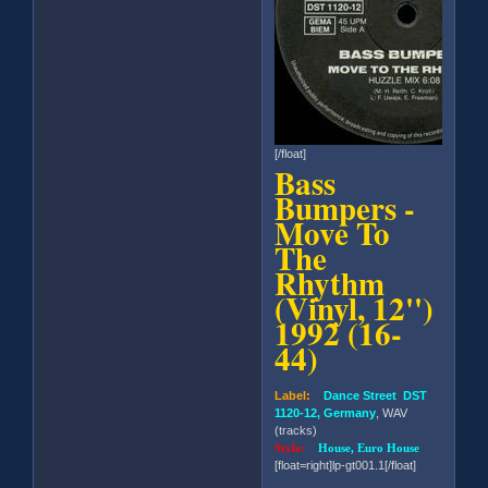
[/float]
Bass
Bumpers -
Move To
The
Rhythm
(Vinyl, 12'')
1992 (16-
44)
Label:
Dance Street DST
1120-12, Germany
, WAV
(tracks)
Style:
House, Euro House
[float=right]lp-gt001.1[/float]