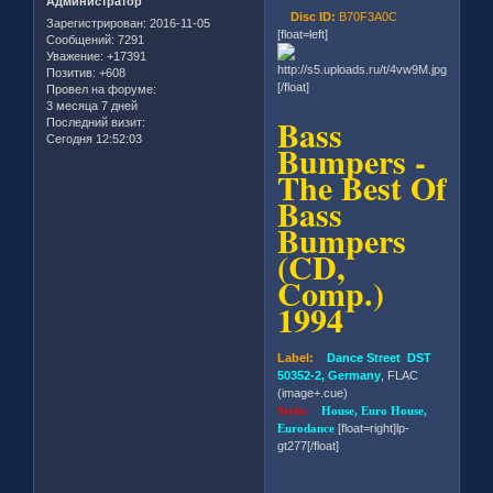
Администратор
Disc ID:
B70F3A0C
Зарегистрирован
: 2016-11-05
[float=left]
Сообщений:
7291
Уважение:
+17391
Позитив:
+608
[/float]
Провел на форуме:
3 месяца 7 дней
Bass
Последний визит:
Сегодня 12:52:03
Bumpers -
The Best Of
Bass
Bumpers
(CD,
Comp.)
1994
Label:
Dance Street DST
50352-2, Germany
, FLAC
(image+.cue)
Style:
House, Euro House,
Eurodance
[float=right]lp-
gt277[/float]