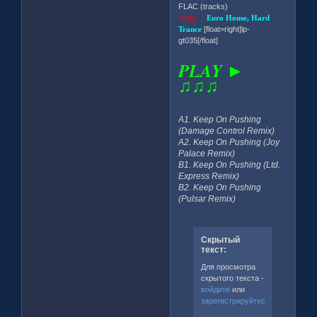
FLAC (tracks)
Style:
Euro House, Hard
Trance
[float=right]lp-
gt035[/float]
PLAY ►
♫♫♫
A1. Keep On Pushing
(Damage Control Remix)
A2. Keep On Pushing (Joy
Palace Remix)
B1. Keep On Pushing (Ltd.
Express Remix)
B2. Keep On Pushing
(Pulsar Remix)
Скрытый
текст:
Для просмотра
скрытого текста -
войдите
или
зарегистрируйтесь
.