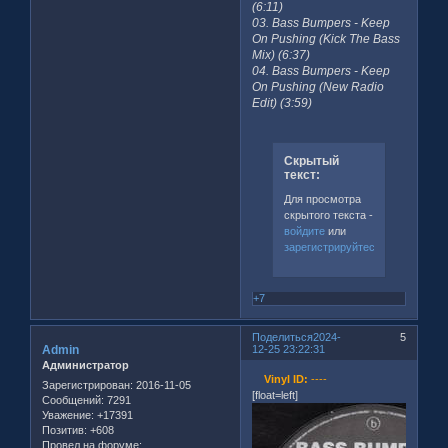
(6:11)
03. Bass Bumpers - Keep
On Pushing (Kick The Bass
Mix) (6:37)
04. Bass Bumpers - Keep
On Pushing (New Radio
Edit) (3:59)
Скрытый
текст:
Для просмотра
скрытого текста -
войдите
или
зарегистрируйтесь
.
+7
Поделиться
2024-
5
Admin
12-25 23:22:31
Администратор
Vinyl ID:
----
Зарегистрирован
: 2016-11-05
[float=left]
Сообщений:
7291
Уважение:
+17391
Позитив:
+608
Провел на форуме: