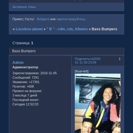
Активные темы
Привет, Гость!
Войдите
или
зарегистрируйтесь
.
»
Lossless-planet
»
" B " - cdm, cds, Albums
»
Bass Bumpers
Страница:
1
Bass Bumpers
Поделиться
2020-
1
Admin
01-11 00:23:09
Администратор
[float=left]
Зарегистрирован
: 2016-11-05
Сообщений:
7291
Уважение:
+17391
Позитив:
+608
Провел на форуме:
3 месяца 7 дней
Последний визит:
Сегодня 12:52:03