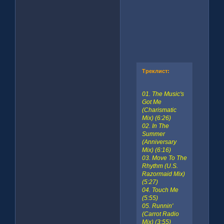
Треклист:
01. The Music's
Got Me
(Charismatic
Mix) (6:26)
02. In The
Summer
(Anniversary
Mix) (6:16)
03. Move To The
Rhythm (U.S.
Razormaid Mix)
(5:27)
04. Touch Me
(5:55)
05. Runnin'
(Carrot Radio
Mix) (3:55)