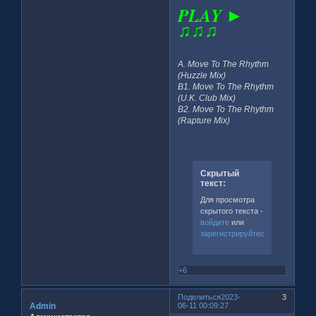
PLAY ►
♫♫♫
A. Move To The Rhythm
(Huzzle Mix)
B1. Move To The Rhythm
(U.K. Club Mix)
B2. Move To The Rhythm
(Rapture Mix)
Скрытый
текст:
Для просмотра
скрытого текста -
войдите
или
зарегистрируйтесь
.
+6
Поделиться
2023-
3
Admin
06-11 00:09:27