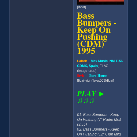
[/float]
Bass
Bumpers -
Keep On
Pushing
(CDM)
1995
Label:
Max Music NM 1156
CDMX, Spain
, FLAC
(image+.cue)
Style:
Euro House
[float=right]lp-gt003[/float]
PLAY ►
♫♫♫
01. Bass Bumpers - Keep
On Pushing (7'' Radio Mix)
(3:55)
02. Bass Bumpers - Keep
On Pushing (12'' Club Mix)