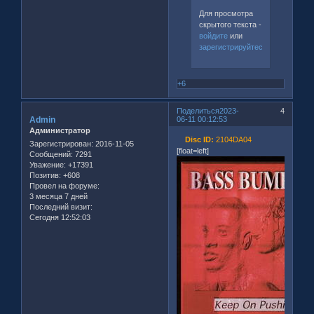
Для просмотра
скрытого текста -
войдите
или
зарегистрируйтесь
.
+6
Поделиться
2023-
4
Admin
06-11 00:12:53
Администратор
Disc ID:
2104DA04
Зарегистрирован
: 2016-11-05
[float=left]
Сообщений:
7291
Уважение:
+17391
Позитив:
+608
Провел на форуме:
3 месяца 7 дней
Последний визит:
Сегодня 12:52:03