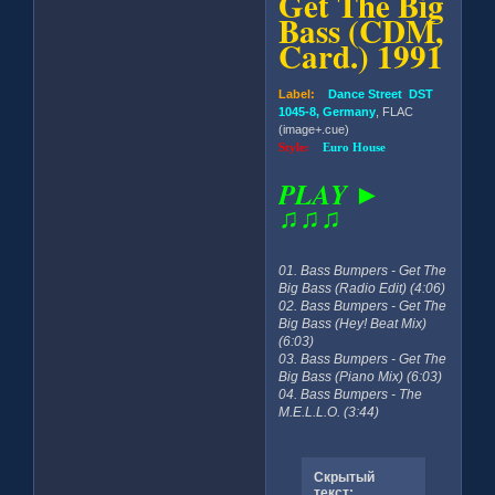
Get The Big
Bass (CDM,
Card.) 1991
Label:
Dance Street DST
1045-8, Germany
, FLAC
(image+.cue)
Style:
Euro House
PLAY ►
♫♫♫
01. Bass Bumpers - Get The
Big Bass (Radio Edit) (4:06)
02. Bass Bumpers - Get The
Big Bass (Hey! Beat Mix)
(6:03)
03. Bass Bumpers - Get The
Big Bass (Piano Mix) (6:03)
04. Bass Bumpers - The
M.E.L.L.O. (3:44)
Скрытый
текст: