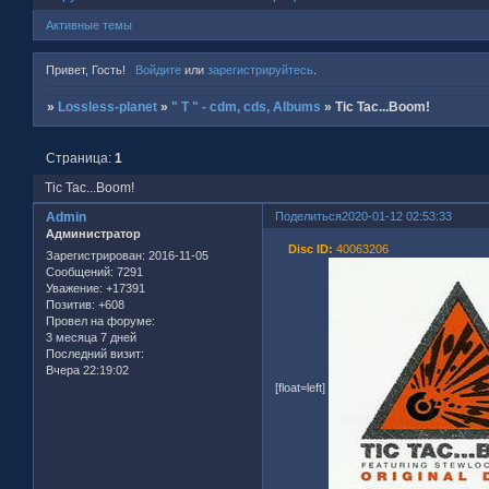
Активные темы
Привет, Гость!
Войдите
или
зарегистрируйтесь
.
»
Lossless-planet
»
" T " - cdm, cds, Albums
»
Tic Tac...Boom!
Страница:
1
Tic Tac...Boom!
Admin
Поделиться
2020-01-12 02:53:33
Администратор
Disc ID:
40063206
Зарегистрирован
: 2016-11-05
Сообщений:
7291
Уважение:
+17391
Позитив:
+608
Провел на форуме:
3 месяца 7 дней
Последний визит:
Вчера 22:19:02
[float=left]