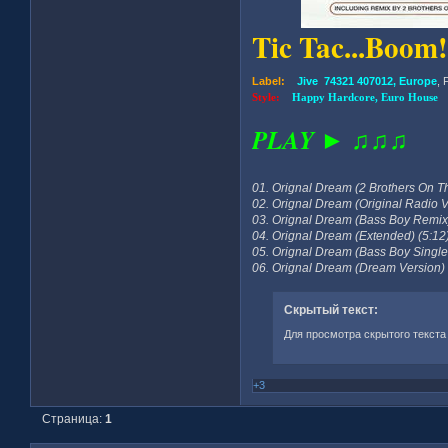
Tic Tac...Boom!
Label:
Jive 74321 407012, Europe
, 
Style:
Happy Hardcore, Euro House
PLAY ► ♫♫♫
01. Orignal Dream (2 Brothers On Th
02. Orignal Dream (Original Radio V
03. Orignal Dream (Bass Boy Remix)
04. Orignal Dream (Extended) (5:12
05. Orignal Dream (Bass Boy Single 
06. Orignal Dream (Dream Version) 
Скрытый текст:
Для просмотра скрытого текста
+3
Страница:
1