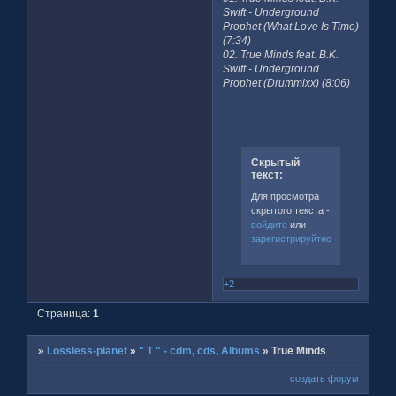
Swift - Underground
Prophet (What Love Is Time)
(7:34)
02. True Minds feat. B.K.
Swift - Underground
Prophet (Drummixx) (8:06)
Скрытый
текст:
Для просмотра
скрытого текста -
войдите
или
зарегистрируйтесь
.
+2
Страница:
1
»
Lossless-planet
»
" T " - cdm, cds, Albums
»
True Minds
создать форум