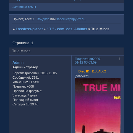
Активные темы
Привет, Гость!
Войдите
или
зарегистрируйтесь
.
»
Lossless-planet
»
" T " - cdm, cds, Albums
»
True Minds
Страница:
1
True Minds
Поделиться
2020-
1
Admin
01-12 03:03:09
Администратор
Disc ID:
1103AB02
Зарегистрирован
: 2016-11-05
[float=left]
Сообщений:
7291
Уважение:
+17391
Позитив:
+608
Провел на форуме:
3 месяца 7 дней
Последний визит:
Сегодня 10:29:46