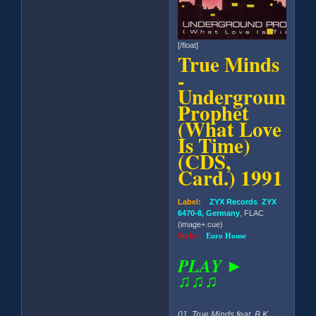
[/float]
True Minds
-
Underground
Prophet
(What Love
Is Time)
(CDS,
Card.) 1991
Label:
ZYX Records ZYX
6470-8, Germany
, FLAC
(image+.cue)
Style:
Euro House
PLAY ►
♫♫♫
01. True Minds feat. B.K.