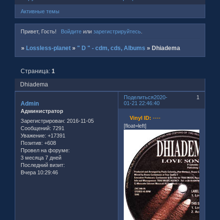
Активные темы
Привет, Гость!
Войдите
или
зарегистрируйтесь
.
»
Lossless-planet
»
" D " - cdm, cds, Albums
»
Dhiadema
Страница:
1
Dhiadema
Поделиться
2020-
1
Admin
01-21 22:46:40
Администратор
Vinyl ID:
----
Зарегистрирован
: 2016-11-05
[float=left]
Сообщений:
7291
Уважение:
+17391
Позитив:
+608
Провел на форуме:
3 месяца 7 дней
Последний визит:
Вчера 10:29:46