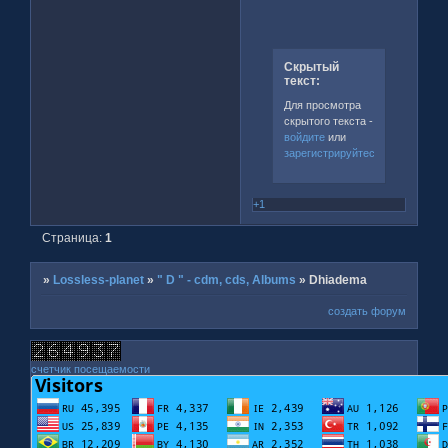
Скрытый
текст:
Для просмотра
скрытого текста -
войдите
или
зарегистрируйтесь
.
+1
Страница:
1
»
Lossless-planet
»
" D " - cdm, cds, Albums
»
Dhiadema
создать форум
счетчик посещаемости