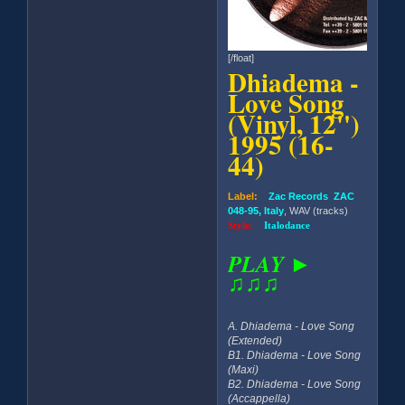
[/float]
Dhiadema -
Love Song
(Vinyl, 12'')
1995 (16-
44)
Label:
Zac Records ZAC
048-95, Italy
, WAV (tracks)
Style:
Italodance
PLAY ►
♫♫♫
A. Dhiadema - Love Song
(Extended)
B1. Dhiadema - Love Song
(Maxi)
B2. Dhiadema - Love Song
(Accappella)