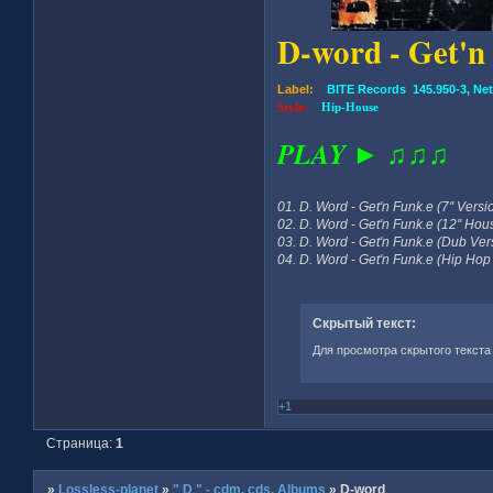
D-word - Get'n
Label:
BITE Records 145.950-3, Net
Style:
Hip-House
PLAY ► ♫♫♫
01. D. Word - Get'n Funk.e (7'' Versi
02. D. Word - Get'n Funk.e (12'' Hou
03. D. Word - Get'n Funk.e (Dub Ver
04. D. Word - Get'n Funk.e (Hip Hop
Скрытый текст:
Для просмотра скрытого текста
+1
Страница:
1
»
Lossless-planet
»
" D " - cdm, cds, Albums
»
D-word