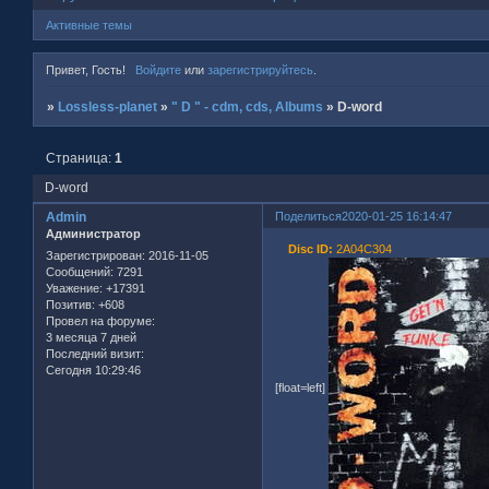
Активные темы
Привет, Гость!
Войдите
или
зарегистрируйтесь
.
»
Lossless-planet
»
" D " - cdm, cds, Albums
»
D-word
Страница:
1
D-word
Admin
Поделиться
2020-01-25 16:14:47
Администратор
Disc ID:
2A04C304
Зарегистрирован
: 2016-11-05
Сообщений:
7291
Уважение:
+17391
Позитив:
+608
Провел на форуме:
3 месяца 7 дней
Последний визит:
Сегодня 10:29:46
[float=left]