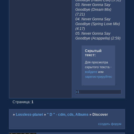
03. Never Gonna Say
Goodbye (Dream Mix)
(7:21)
04. Never Gonna Say
Goodbye (Spring Love Mix)
(4:17)
05. Never Gonna Say
Goodbye (Acappella) (2:59)
Скрытый
текст:
Для просмотра
скрытого текста -
войдите
или
зарегистрируйтесь
.
+1
Страница:
1
»
Lossless-planet
»
" D " - cdm, cds, Albums
»
Discover
создать форум