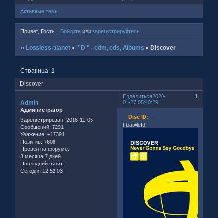
Активные темы
Привет, Гость!
Войдите
или
зарегистрируйтесь
.
»
Lossless-planet
»
" D " - cdm, cds, Albums
»
Discover
Страница:
1
Discover
Поделиться
2020-
1
Admin
01-27 05:40:29
Администратор
Disc ID:
----
Зарегистрирован
: 2016-11-05
[float=left]
Сообщений:
7291
Уважение:
+17391
Позитив:
+608
Провел на форуме:
3 месяца 7 дней
Последний визит:
Сегодня 12:52:03