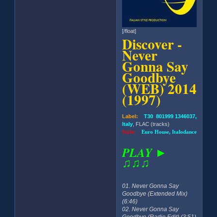
[/float]
Discover -
Never
Gonna Say
Goodbye
(WEB) 2014
(1997)
Label:
T30 801999 1346037,
Italy
, FLAC (tracks)
Style:
Euro House, Italodance
PLAY ►
♫♫♫
01. Never Gonna Say
Goodbye (Extended Mix)
(6:46)
02. Never Gonna Say
Goodbye (Radio Edit) (3:51)