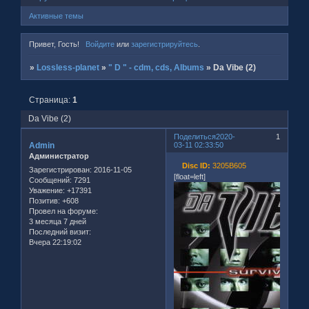
Активные темы
Привет, Гость!
Войдите
или
зарегистрируйтесь
.
»
Lossless-planet
»
" D " - cdm, cds, Albums
»
Da Vibe (2)
Страница:
1
Da Vibe (2)
Поделиться
2020-
1
Admin
03-11 02:33:50
Администратор
Disc ID:
3205B605
Зарегистрирован
: 2016-11-05
[float=left]
Сообщений:
7291
Уважение:
+17391
Позитив:
+608
Провел на форуме:
3 месяца 7 дней
Последний визит:
Вчера 22:19:02