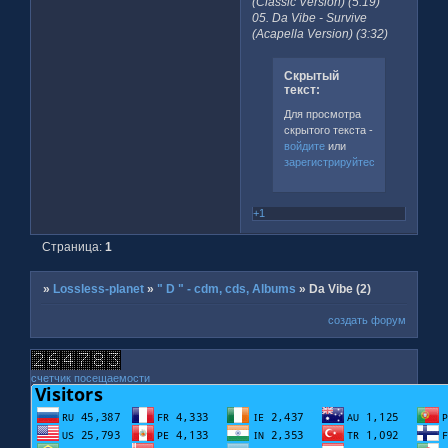
(Classic Version) (5:19)
05. Da Vibe - Survive
(Acapella Version) (3:32)
Скрытый
текст:
Для просмотра
скрытого текста -
войдите
или
зарегистрируйтесь
.
+1
Страница:
1
»
Lossless-planet
»
" D " - cdm, cds, Albums
»
Da Vibe (2)
создать форум
счетчик посещаемости