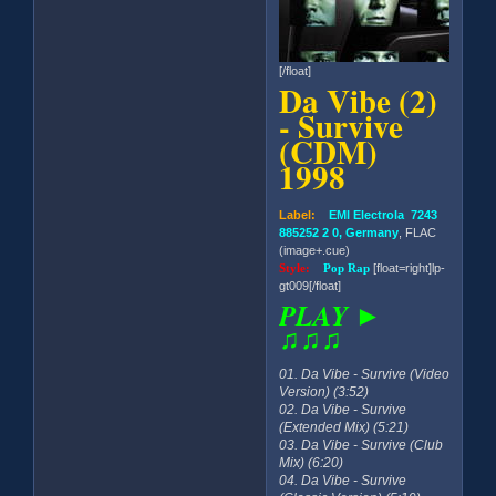
[/float]
Da Vibe (2)
- Survive
(CDM)
1998
Label:
EMI Electrola 7243
885252 2 0, Germany
, FLAC
(image+.cue)
Style:
Pop Rap
[float=right]lp-
gt009[/float]
PLAY ►
♫♫♫
01. Da Vibe - Survive (Video
Version) (3:52)
02. Da Vibe - Survive
(Extended Mix) (5:21)
03. Da Vibe - Survive (Club
Mix) (6:20)
04. Da Vibe - Survive