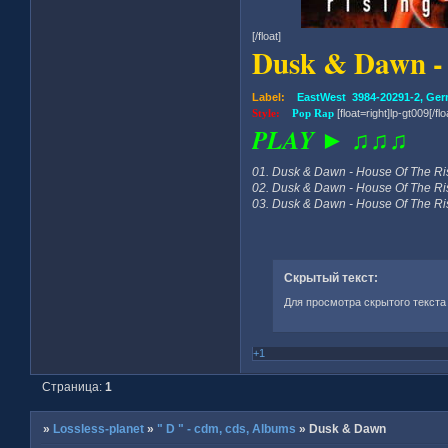
[/float]
Dusk & Dawn -
Label:
EastWest 3984-20291-2, Ge
Style:
Pop Rap
[float=right]lp-gt009[/flo
PLAY ► ♫♫♫
01. Dusk & Dawn - House Of The Ris
02. Dusk & Dawn - House Of The Ris
03. Dusk & Dawn - House Of The Ris
Скрытый текст:
Для просмотра скрытого текста
+1
Страница:
1
»
Lossless-planet
»
" D " - cdm, cds, Albums
»
Dusk & Dawn