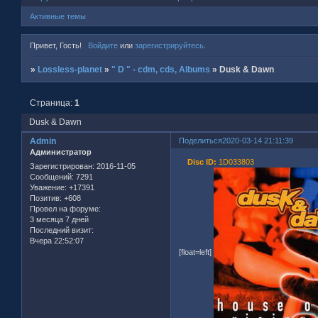
Активные темы
Привет, Гость!
Войдите
или
зарегистрируйтесь
.
»
Lossless-planet
»
" D " - cdm, cds, Albums
»
Dusk & Dawn
Страница:
1
Dusk & Dawn
Admin
Поделиться
2020-03-14 21:11:39
Администратор
Disc ID:
1D033803
Зарегистрирован
: 2016-11-05
Сообщений:
7291
Уважение:
+17391
Позитив:
+608
Провел на форуме:
3 месяца 7 дней
Последний визит:
Вчера 22:52:07
[float=left]