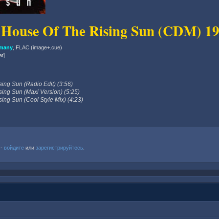
 House Of The Rising Sun (CDM) 1
rmany
, FLAC (image+.cue)
at]
ing Sun (Radio Edit) (3:56)
ing Sun (Maxi Version) (5:25)
ing Sun (Cool Style Mix) (4:23)
 -
войдите
или
зарегистрируйтесь
.