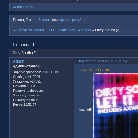
Активные темы
Привет, Гость!
Войдите
или
зарегистрируйтесь
.
»
Lossless-planet
»
" D " - cdm, cds, Albums
»
Dirty South (2)
Страница:
1
Dirty South (2)
Admin
Поделиться
2020-03-21 19:01:52
Администратор
Disc ID:
2B055D04
Зарегистрирован
: 2016-11-05
Сообщений:
7291
Уважение:
+17391
Позитив:
+608
Провел на форуме:
3 месяца 7 дней
Последний визит:
Вчера 22:52:07
[float=left]