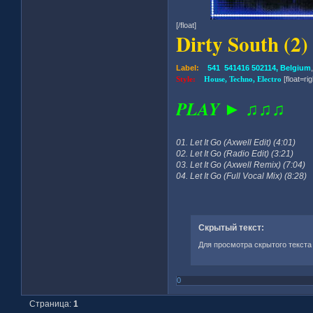
[/float]
Dirty South (2)
Label:
541 541416 502114, Belgium
Style:
House, Techno, Electro
[float=rig
PLAY ► ♫♫♫
01. Let It Go (Axwell Edit) (4:01)
02. Let It Go (Radio Edit) (3:21)
03. Let It Go (Axwell Remix) (7:04)
04. Let It Go (Full Vocal Mix) (8:28)
Скрытый текст:
Для просмотра скрытого текста
0
Страница:
1