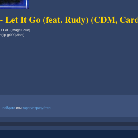
 - Let It Go (feat. Rudy) (CDM, Car
, FLAC (image+.cue)
ht]lp-gt009[/float]
 -
войдите
или
зарегистрируйтесь
.