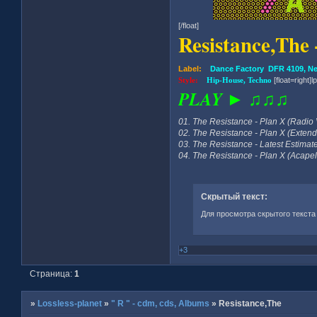
[/float]
Resistance,The
Label:
Dance Factory DFR 4109, Ne
Style:
Hip-House, Techno
[float=right]l
PLAY ► ♫♫♫
01. The Resistance - Plan X (Radio 
02. The Resistance - Plan X (Exten
03. The Resistance - Latest Estimate
04. The Resistance - Plan X (Acapel
Скрытый текст:
Для просмотра скрытого текста
+3
Страница:
1
»
Lossless-planet
»
" R " - cdm, cds, Albums
»
Resistance,The