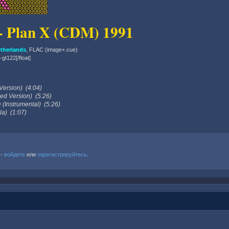
 - Plan X (CDM) 1991
therlands
, FLAC (image+.cue)
p-gt122[/float]
Version) (4:04)
ded Version) (5:26)
 (Instrumental) (5:26)
la) (1:07)
 -
войдите
или
зарегистрируйтесь
.