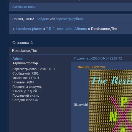
Активные темы
Привет, Гость!
Войдите
или
зарегистрируйтесь
.
»
Lossless-planet
»
" R " - cdm, cds, Albums
»
Resistance,The
Страница:
1
Resistance,The
Admin
Поделиться
2020-04-14 22:57:42
Администратор
Disc ID:
3503C204
Зарегистрирован
: 2016-11-05
Сообщений:
7291
Уважение:
+17391
Позитив:
+608
Провел на форуме:
3 месяца 7 дней
Последний визит:
Сегодня 10:29:46
[float=left]