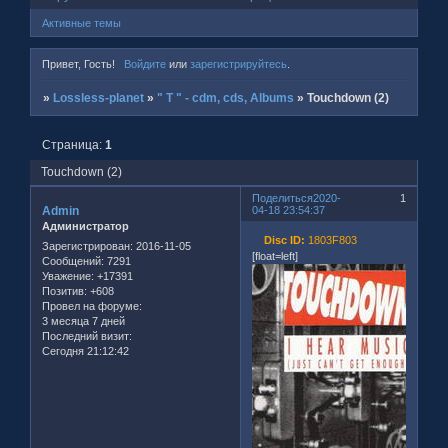
Активные темы
Привет, Гость!
Войдите
или
зарегистрируйтесь
.
»
Lossless-planet
»
" T " - cdm, cds, Albums
»
Touchdown (2)
Страница:
1
Touchdown (2)
Поделиться
2020-
1
Admin
04-18 23:54:37
Администратор
Disc ID:
1803F803
Зарегистрирован
: 2016-11-05
[float=left]
Сообщений:
7291
Уважение:
+17391
Позитив:
+608
Провел на форуме:
3 месяца 7 дней
Последний визит:
Сегодня 21:12:42