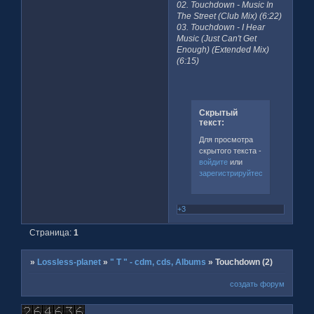
02. Touchdown - Music In
The Street (Club Mix) (6:22)
03. Touchdown - I Hear
Music (Just Can't Get
Enough) (Extended Mix)
(6:15)
Скрытый
текст:
Для просмотра
скрытого текста -
войдите
или
зарегистрируйтесь
.
+3
Страница:
1
»
Lossless-planet
»
" T " - cdm, cds, Albums
»
Touchdown (2)
создать форум