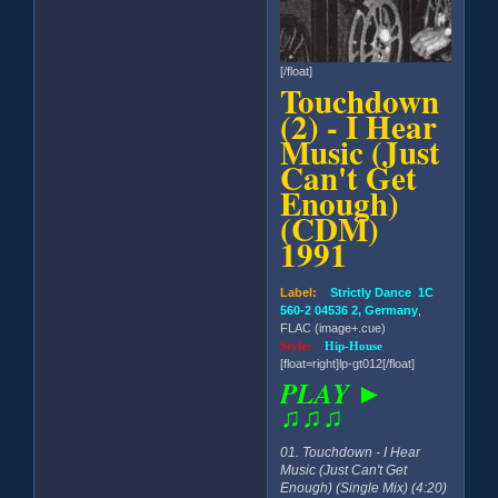
[/float]
Touchdown
(2) - I Hear
Music (Just
Can't Get
Enough)
(CDM)
1991
Label:
Strictly Dance 1C
560-2 04536 2, Germany
,
FLAC (image+.cue)
Style:
Hip-House
[float=right]lp-gt012[/float]
PLAY ►
♫♫♫
01. Touchdown - I Hear
Music (Just Can't Get
Enough) (Single Mix) (4:20)