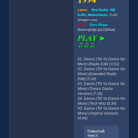
Label:
Red Bullet RB
8.261, Netherlands
, FLAC
(image+.cue)
Style:
Euro House
[float=right]lp-gt122[/float]
PLAY ►
♫♫♫
01. Dance (Till Ya Dance No
More) (Radio Edit) (3:51)
02. Dance (Till Ya Dance No
More) (Extended Radio
Edit) (5:24)
03. Dance (Till Ya Dance No
More) (Trance Dance
Version) (7:18)
04. Dance (Till Ya Dance No
More) (Tech Mix) (8:34)
05. Dance (Till Ya Dance No
More) (Original Version)
(4:04)
Скрытый
текст: