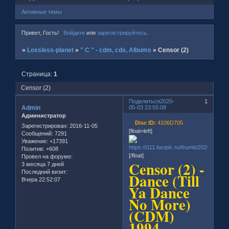
Активные темы
Привет, Гость!
Войдите
или
зарегистрируйтесь
.
»
Lossless-planet
»
" C " - cdm, cds, Albums
»
Censor (2)
Страница:
1
Censor (2)
Поделиться
2020-
1
Admin
05-03 23:55:08
Администратор
Disc ID:
4106D705
Зарегистрирован
: 2016-11-05
[float=left]
Сообщений:
7291
Уважение:
+17391
Позитив:
+608
[/float]
Провел на форуме:
Censor (2) -
3 месяца 7 дней
Последний визит:
Dance (Till
Вчера 22:52:07
Ya Dance
No More)
(CDM)
1994