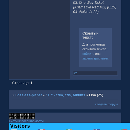
03. One Way Ticket
(Alternative Red Mix) (6:19)
04. Active (4:23)
Скрытый
текст:
Для просмотра
скрытого текста -
войдите
или
зарегистрируйтесь
.
+2
Страница:
1
»
Lossless-planet
»
" L " - cdm, cds, Albums
»
Lisa (25)
создать форум
счетчик посещаемости