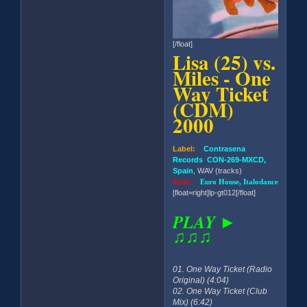
[/float]
Lisa (25) vs.
Miles - One
Way Ticket
(CDM)
2000
Label:
Contrasena
Records CON-269-MXCD,
Spain
, WAV (tracks)
Style:
Euro House, Italodance
[float=right]lp-gt012[/float]
PLAY ►
♫♫♫
01. One Way Ticket (Radio
Original) (4:04)
02. One Way Ticket (Club
Mix) (6:42)