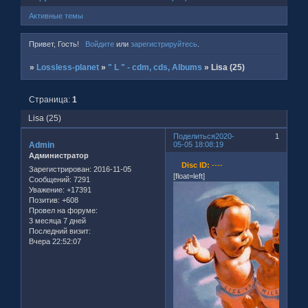
Активные темы
Привет, Гость!
Войдите
или
зарегистрируйтесь
.
»
Lossless-planet
»
" L " - cdm, cds, Albums
»
Lisa (25)
Страница:
1
Lisa (25)
Поделиться
2020-
1
Admin
05-05 18:08:19
Администратор
Disc ID:
----
Зарегистрирован
: 2016-11-05
[float=left]
Сообщений:
7291
Уважение:
+17391
Позитив:
+608
Провел на форуме:
3 месяца 7 дней
Последний визит:
Вчера 22:52:07