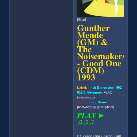
[/float]
Gunther
Mende
(GM) &
The
Noisemakers
- Good One
(CDM)
1993
Label:
4th Dimension 902
012.3, Germany
, FLAC
(image+.cue)
Style:
Euro House
[float=right]lp-gt012[/float]
PLAY ►
♫♫♫
01. Good One (Radio Edit)