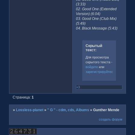
(3:33)
02. Good One (Extended
Version) (6:04)
03. Good One (Club Mix)
(5:49)
04. Black Message (5:43)
Скрытый
текст:
Для просмотра
скрытого текста -
войдите
или
зарегистрируйтесь
.
+3
Страница:
1
»
Lossless-planet
»
" G " - cdm, cds, Albums
»
Gunther Mende
создать форум