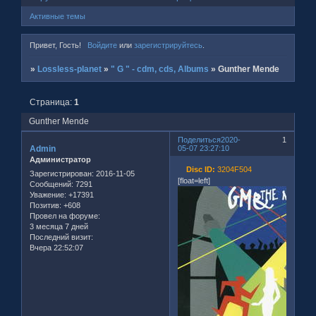
Активные темы
Привет, Гость!
Войдите
или
зарегистрируйтесь
.
»
Lossless-planet
»
" G " - cdm, cds, Albums
»
Gunther Mende
Страница:
1
Gunther Mende
Поделиться
2020-
1
Admin
05-07 23:27:10
Администратор
Disc ID:
3204F504
Зарегистрирован
: 2016-11-05
[float=left]
Сообщений:
7291
Уважение:
+17391
Позитив:
+608
Провел на форуме:
3 месяца 7 дней
Последний визит:
Вчера 22:52:07