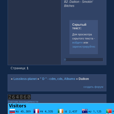
B2. Daikon - Smokin'
Bitches
Скрытый
текст:
Для просмотра
скрытого текста -
войдите
или
зарегистрируйтесь
.
0
Страница:
1
»
Lossless-planet
»
" D " - cdm, cds, Albums
»
Daikon
создать форум
счетчик посещаемости