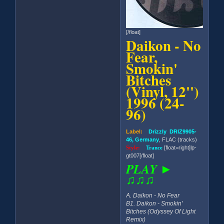
[/float]
Daikon - No
Fear,
Smokin'
Bitches
(Vinyl, 12'')
1996 (24-
96)
Label:
Drizzly DRIZ9905-
46, Germany
, FLAC (tracks)
Style:
Trance
[float=right]lp-
gt007[/float]
PLAY ►
♫♫♫
A. Daikon - No Fear
B1. Daikon - Smokin'
Bitches (Odyssey Of Light
Remix)