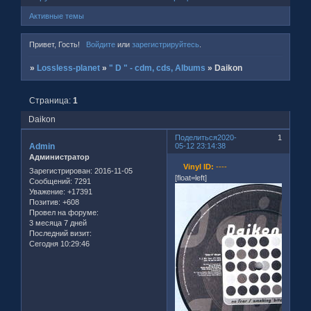
Активные темы
Привет, Гость!
Войдите
или
зарегистрируйтесь
.
»
Lossless-planet
»
" D " - cdm, cds, Albums
»
Daikon
Страница:
1
Daikon
Поделиться
2020-
1
Admin
05-12 23:14:38
Администратор
Vinyl ID:
----
Зарегистрирован
: 2016-11-05
[float=left]
Сообщений:
7291
Уважение:
+17391
Позитив:
+608
Провел на форуме:
3 месяца 7 дней
Последний визит:
Сегодня 10:29:46