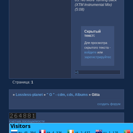
(XTM Instrumental Mix)
(5:08)
Скрытый
текст:
Для просмотра
скрытого текста -
войдите
или
зарегистрируйтесь
.
+1
Страница:
1
»
Lossless-planet
»
" G " - cdm, cds, Albums
»
Gitta
создать форум
счетчик посещаемости