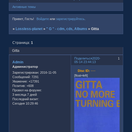
Активные темы
Привет, Гость!
Войдите
или
зарегистрируйтесь
.
»
Lossless-planet
»
" G " - cdm, cds, Albums
»
Gitta
Страница:
1
Gitta
Поделиться
2020-
1
Admin
05-14 23:44:13
Администратор
Disc ID:
----
Зарегистрирован
: 2016-11-05
[float=left]
Сообщений:
7291
Уважение:
+17391
Позитив:
+608
Провел на форуме:
3 месяца 7 дней
Последний визит:
Сегодня 10:29:46