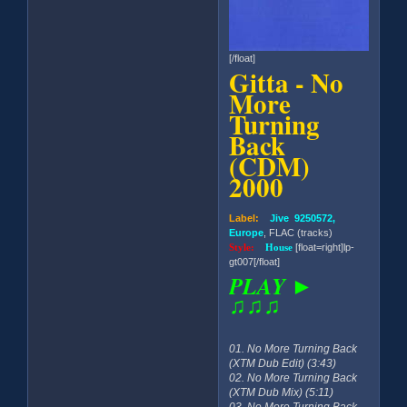
[/float]
Gitta - No
More
Turning
Back
(CDM)
2000
Label:
Jive 9250572,
Europe
, FLAC (tracks)
Style:
House
[float=right]lp-
gt007[/float]
PLAY ►
♫♫♫
01. No More Turning Back
(XTM Dub Edit) (3:43)
02. No More Turning Back
(XTM Dub Mix) (5:11)
03. No More Turning Back