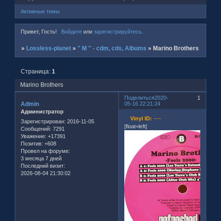
Активные темы
Привет, Гость!
Войдите
или
зарегистрируйтесь
.
»
Lossless-planet
»
" M " - cdm, cds, Albums
»
Marino Brothers
Страница:
1
Marino Brothers
Поделиться
2020-
1
Admin
05-16 22:21:24
Администратор
Vinyl ID:
----
Зарегистрирован
: 2016-11-05
[float=left]
Сообщений:
7291
Уважение:
+17391
Позитив:
+608
Провел на форуме:
3 месяца 7 дней
Последний визит:
2026-08-04 21:30:02