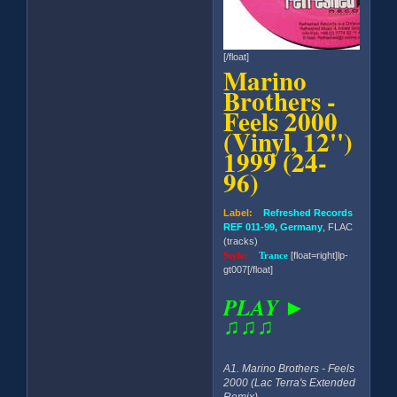
[/float]
Marino
Brothers -
Feels 2000
(Vinyl, 12'')
1999 (24-
96)
Label:
Refreshed Records
REF 011-99, Germany
, FLAC
(tracks)
Style:
Trance
[float=right]lp-
gt007[/float]
PLAY ►
♫♫♫
A1. Marino Brothers - Feels
2000 (Lac Terra's Extended
Remix)