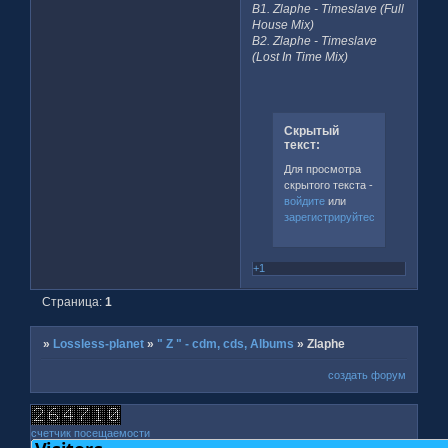
B1. Zlaphe - Timeslave (Full
House Mix)
B2. Zlaphe - Timeslave
(Lost In Time Mix)
Скрытый
текст:
Для просмотра
скрытого текста -
войдите
или
зарегистрируйтесь
.
+1
Страница:
1
»
Lossless-planet
»
" Z " - cdm, cds, Albums
»
Zlaphe
создать форум
счетчик посещаемости