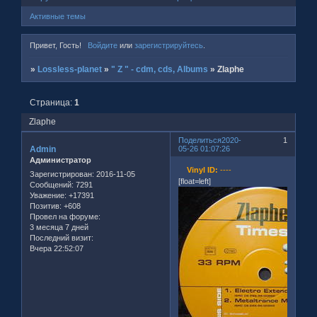
Активные темы
Привет, Гость!
Войдите
или
зарегистрируйтесь
.
»
Lossless-planet
»
" Z " - cdm, cds, Albums
»
Zlaphe
Страница:
1
Zlaphe
Поделиться
2020-
1
Admin
05-26 01:07:26
Администратор
Vinyl ID:
----
Зарегистрирован
: 2016-11-05
[float=left]
Сообщений:
7291
Уважение:
+17391
Позитив:
+608
Провел на форуме:
3 месяца 7 дней
Последний визит:
Вчера 22:52:07