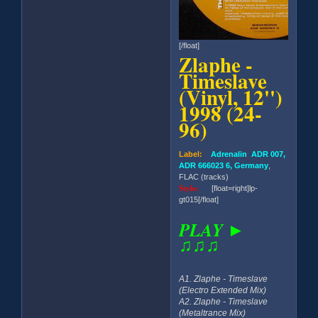
[/float]
Zlaphe -
Timeslave
(Vinyl, 12'')
1998 (24-
96)
Label:
Adrenalin ADR 007,
ADR 666023 6, Germany
,
FLAC (tracks)
Style:
[float=right]lp-
gt015[/float]
PLAY ►
♫♫♫
A1. Zlaphe - Timeslave
(Electro Extended Mix)
A2. Zlaphe - Timeslave
(Metaltrance Mix)